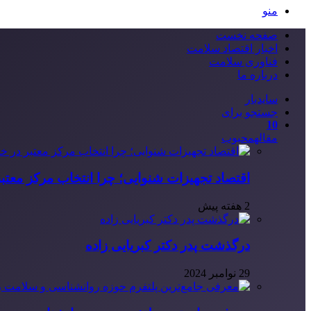
منو
صفحه نخست
اخبار اقتصاد سلامت
فناوری سلامت
درباره ما
سایدبار
جستجو برای
10
مقاله
محبوب
اقتصاد تجهیزات شنوایی؛ چرا انتخاب مرکز معتب
2 هفته پیش
درگذشت پدر دکتر کبریایی زاده
29 نوامبر 2024