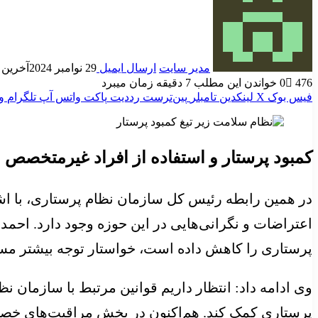
مدیر سایت
ارسال ایمیل
29 نوامبر 2024
آخرین به رو
476
0
خواندن این مطلب 7 دقیقه زمان میبرد
فیس بوک
X
لینکدین
‫تامبلر
‫پین‌ترست
‫رددیت
پاکت
واتس آپ
تلگرام
و
کمبود پرستار و استفاده از افراد غیرمتخصص
در همین رابطه رئیس کل سازمان نظام پرستاری، با اشار
اعتراضات و نگرانی‌هایی در این حوزه وجود دارد. احمد 
پرستاری را کاهش داده است، خواستار توجه بیشتر مس
پرستاری کمک کند. هم‌‌‌اکنون در بخش مراقبت‌‌‌های خصو