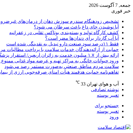
جمعه, 7 آگوست 2026
خبر فوری
تشخیص زودهنگام سندرم سوزش دهان از درمان‌های غیرضرور
آیا نوشیدن چای داغ باعث سرطان می شود؟
کشف کارگاه تولید و بسته‌بندی بوتاکس تقلبی در زعفرانیه
آیا آب گازدار برای دندان‌ها مضر است؟
فقط ۱۱‌درصد سود صنعت دارو تبدیل به نقدینگی شده است
حمایت از ارائه‌دهندگان خدمات سلامت با پرداخت مطالبات مر
ارائه بیش از ۱.۷ میلیون خدمت به زائران اربعین/ استقرار پزشک خانواده در ۶۴ شهرستان
ورود حیوانات خانگی به مراکز تهیه و عرضه مواد غذایی ممنوع 
سلامت مردم مناطق صنعتی به‌صورت مستمر رصد می‌شود
تفاهم‌نامه حمایت هدفمند هیأت امنای صرفه‌جویی ارزی از بیما
℃
آب و هوای تهران
33
نوشته تصادفی
تغییر پوسته
جستجو برای
تغییر پوسته
ورود