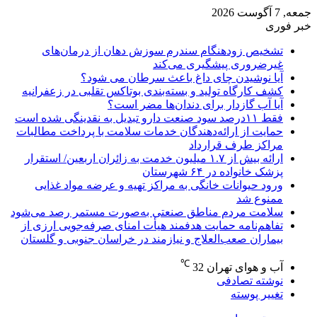
جمعه, 7 آگوست 2026
خبر فوری
تشخیص زودهنگام سندرم سوزش دهان از درمان‌های
غیرضروری پیشگیری می‌کند
آیا نوشیدن چای داغ باعث سرطان می شود؟
کشف کارگاه تولید و بسته‌بندی بوتاکس تقلبی در زعفرانیه
آیا آب گازدار برای دندان‌ها مضر است؟
فقط ۱۱‌درصد سود صنعت دارو تبدیل به نقدینگی شده است
حمایت از ارائه‌دهندگان خدمات سلامت با پرداخت مطالبات
مراکز طرف قرارداد
ارائه بیش از ۱.۷ میلیون خدمت به زائران اربعین/ استقرار
پزشک خانواده در ۶۴ شهرستان
ورود حیوانات خانگی به مراکز تهیه و عرضه مواد غذایی
ممنوع شد
سلامت مردم مناطق صنعتی به‌صورت مستمر رصد می‌شود
تفاهم‌نامه حمایت هدفمند هیأت امنای صرفه‌جویی ارزی از
بیماران صعب‌العلاج و نیازمند در خراسان جنوبی و گلستان
℃
آب و هوای تهران
32
نوشته تصادفی
تغییر پوسته