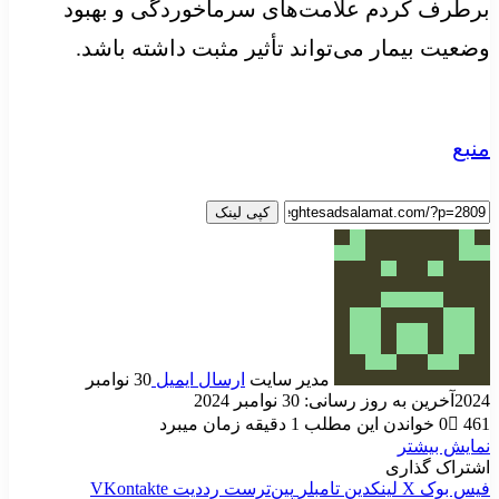
برطرف کردم علامت‌های سرماخوردگی و بهبود
وضعیت بیمار می‌تواند تأثیر مثبت داشته باشد.
منبع
کپی لینک
مدیر سایت
ارسال ایمیل
30 نوامبر
2024
آخرین به روز رسانی: 30 نوامبر 2024
461
0
خواندن این مطلب 1 دقیقه زمان میبرد
نمایش بیشتر
اشتراک گذاری
فیس بوک
X
لینکدین
‫تامبلر
‫پین‌ترست
‫رددیت
‫VKontakte