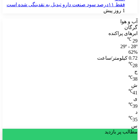
فقط ۱۱‌درصد سود صنعت دارو تبدیل به نقدینگی شده است
1 روز پیش
آب و هوا
گرگان
ابرهای پراکنده
℃
29
29º - 28º
62%
0.72 کیلومتر/ساعت
℃
28
ج
℃
38
ش
℃
41
ی
℃
39
د
℃
35
س
مطالب پر بازدید