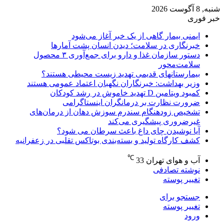
شنبه, 8 آگوست 2026
خبر فوری
ایمنی بیمار گاهی از یک خبر آغاز می‌شود
خبرنگاری در سلامت؛ دیدن انسان پشت آمارها
دستور سازمان غذا و دارو برای جمع‌آوری ۳ محصول
سلامت‌محور
بیمارستانهای قدیمی تهدید زیست محیطی هستند؟
وزیر بهداشت: خبرنگاران نگهبان اعتماد عمومی هستند
کمبود ویتامین D تهدید خاموش در رشد کودکان
ضرورت نظارت بر درمانگران اینستاگرامی
تشخیص زودهنگام سندرم سوزش دهان از درمان‌های
غیرضروری پیشگیری می‌کند
آیا نوشیدن چای داغ باعث سرطان می شود؟
کشف کارگاه تولید و بسته‌بندی بوتاکس تقلبی در زعفرانیه
℃
آب و هوای تهران
33
نوشته تصادفی
تغییر پوسته
جستجو برای
تغییر پوسته
ورود