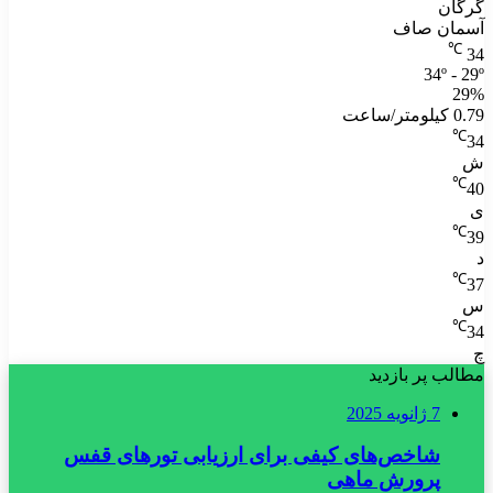
گرگان
آسمان صاف
℃
34
34º - 29º
29%
0.79 کیلومتر/ساعت
℃
34
ش
℃
40
ی
℃
39
د
℃
37
س
℃
34
چ
مطالب پر بازدید
7 ژانویه 2025
شاخص‌های کیفی برای ارزیابی تورهای قفس
پرورش ماهی