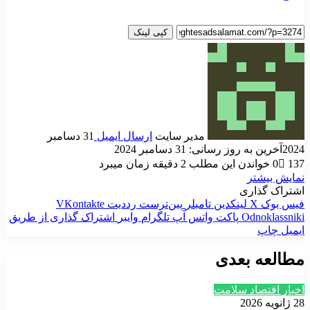
کپی لینک
مدیر سایت
ارسال ایمیل
31 دسامبر
2024
آخرین به روز رسانی: 31 دسامبر 2024
137
0
خواندن این مطلب 2 دقیقه زمان میبرد
نمایش بیشتر
اشتراک گذاری
فیس بوک
X
لینکدین
‫تامبلر
‫پین‌ترست
‫رددیت
‫VKontakte
‫Odnoklassniki
پاکت
واتس آپ
تلگرام
وایبر
اشتراک گذاری از طریق
ایمیل
چاپ
مطالعه بعدی
اخبار اقتصاد سلامت
28 ژانویه 2026