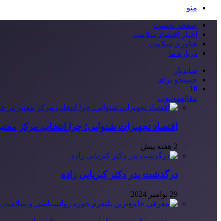
منو
صفحه نخست
اخبار اقتصاد سلامت
فناوری سلامت
درباره ما
سایدبار
جستجو برای
10
مقاله
محبوب
اقتصاد تجهیزات شنوایی؛ چرا انتخاب مرکز معتب
2 هفته پیش
درگذشت پدر دکتر کبریایی زاده
29 نوامبر 2024