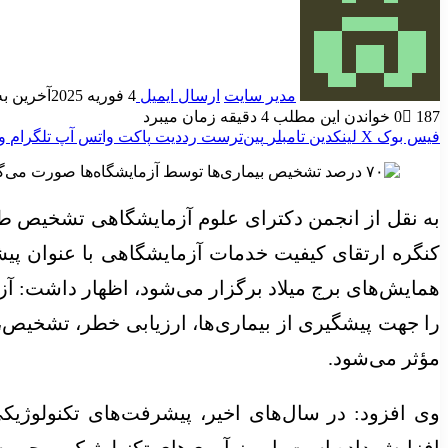
مدیر سایت
ارسال ایمیل
4 فوریه 2025
آخرین به روز
187
0
خواندن این مطلب 4 دقیقه زمان میبرد
فیس بوک
X
لینکدین
‫تامبلر
‫پین‌ترست
‫رددیت
پاکت
واتس آپ
تلگرام
و
به نقل از انجمن دکترای علوم آزمایشگاهی تشخیص طب
همایش‌های برج میلاد برگزار می‌شود، اظهار داشت: آ
را جهت پیشگیری از بیماری‌ها، ارزیابی خطر، تشخیص، 
مؤثر می‌شود.
وی افزود: در سال‌های اخیر، پیشرفت‌های تکنولوژیکی
افزایش داده است. این نوآوری‌های تکنولوژیک موجب 