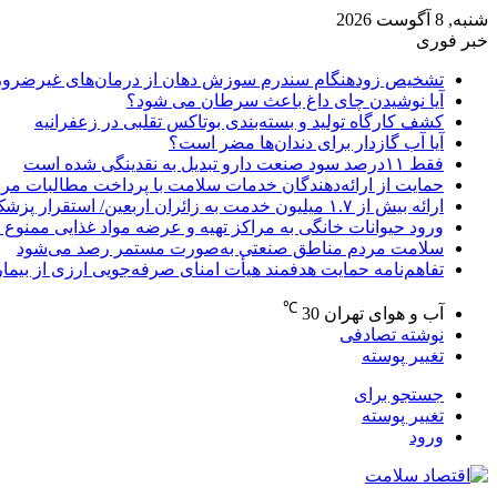
شنبه, 8 آگوست 2026
خبر فوری
تشخیص زودهنگام سندرم سوزش دهان از درمان‌های غیرضرور
آیا نوشیدن چای داغ باعث سرطان می شود؟
کشف کارگاه تولید و بسته‌بندی بوتاکس تقلبی در زعفرانیه
آیا آب گازدار برای دندان‌ها مضر است؟
فقط ۱۱‌درصد سود صنعت دارو تبدیل به نقدینگی شده است
حمایت از ارائه‌دهندگان خدمات سلامت با پرداخت مطالبات مر
ارائه بیش از ۱.۷ میلیون خدمت به زائران اربعین/ استقرار پزشک خانواده در ۶۴ شهرستان
ورود حیوانات خانگی به مراکز تهیه و عرضه مواد غذایی ممنوع 
سلامت مردم مناطق صنعتی به‌صورت مستمر رصد می‌شود
تفاهم‌نامه حمایت هدفمند هیأت امنای صرفه‌جویی ارزی از بیما
℃
آب و هوای تهران
30
نوشته تصادفی
تغییر پوسته
جستجو برای
تغییر پوسته
ورود