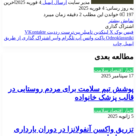
مدیر سایت
ارسال ایمیل
4 فوریه 2025
آخرین
به روز رسانی: 4 فوریه 2025
197
0
خواندن این مطلب 2 دقیقه زمان میبرد
نمایش بیشتر
اشتراک گذاری
فیس بوک
X
لینکدین
‫تامبلر
‫پین‌ترست
‫رددیت
‫VKontakte
‫Odnoklassniki
پاکت
واتس آپ
تلگرام
وایبر
اشتراک گذاری از طریق
ایمیل
چاپ
مطالعه بعدی
اخبار اقتصاد سلامت
17 سپتامبر 2025
پوشش تیم سلامت برای مردم روستایی در
قالب پزشک خانواده
اخبار اقتصاد سلامت
5 ژانویه 2025
تزریق واکسن آنفولانزا در دوران بارداری