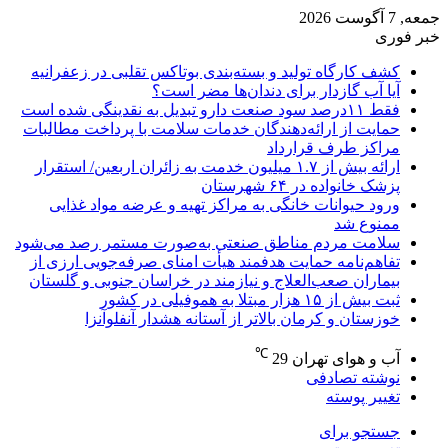
جمعه, 7 آگوست 2026
خبر فوری
کشف کارگاه تولید و بسته‌بندی بوتاکس تقلبی در زعفرانیه
آیا آب گازدار برای دندان‌ها مضر است؟
فقط ۱۱‌درصد سود صنعت دارو تبدیل به نقدینگی شده است
حمایت از ارائه‌دهندگان خدمات سلامت با پرداخت مطالبات
مراکز طرف قرارداد
ارائه بیش از ۱.۷ میلیون خدمت به زائران اربعین/ استقرار
پزشک خانواده در ۶۴ شهرستان
ورود حیوانات خانگی به مراکز تهیه و عرضه مواد غذایی
ممنوع شد
سلامت مردم مناطق صنعتی به‌صورت مستمر رصد می‌شود
تفاهم‌نامه حمایت هدفمند هیأت امنای صرفه‌جویی ارزی از
بیماران صعب‌العلاج و نیازمند در خراسان جنوبی و گلستان
ثبت بیش از ۱۵ هزار مبتلا به هموفیلی در کشور
خوزستان و کرمان بالاتر از آستانه هشدار آنفلوآنزا
℃
آب و هوای تهران
29
نوشته تصادفی
تغییر پوسته
جستجو برای