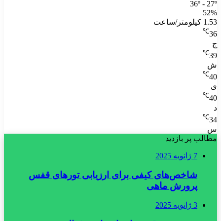
36º - 27º
52%
1.53 کیلومتر/ساعت
℃
36
ج
℃
39
ش
℃
40
ی
℃
40
د
℃
34
س
مطالب پر بازدید
7 ژانویه 2025
شاخص‌های کیفی برای ارزیابی تورهای قفس
پرورش ماهی
3 ژانویه 2025