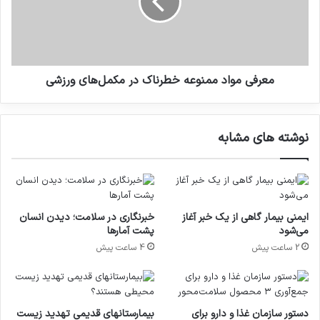
ب
ی
ا
م
خ
و
و
ا
ا
د
ص
م
معرفی مواد ممنوعه خطرناک در مکمل‌های ورزشی
ب
م
ا
ن
و
و
نوشته های مشابه
ر
ع
ن
ه
ک
خ
ر
ط
د
ر
برای این مطالعه، محققان بیش از ۶۰۰ بیمار را در
ن
ن
ایمنی بیمار گاهی از یک خبر آغاز
خبرنگاری در سلامت؛ دیدن انسان
ی
ا
می‌شود
پشت آمارها
سوئد، دانمارک، فنلاند و نروژ که سرطان روده بزرگ یا
ک
2 ساعت پیش
4 ساعت پیش
سرطان رکتوم متوسط تا پیشرفته داشتند، انتخاب
د
ر
کردند.
م
ک
دستور سازمان غذا و دارو برای
بیمارستانهای قدیمی تهدید زیست
م