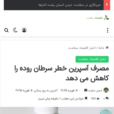
خبرنگاری در سلامت؛ دیدن انسان پشت آمارها
منو
ورود
تغییر پ
جس
خانه
/
اخبار اقتصاد سلامت
اخبار اقتصاد سلامت
مصرف آسپرین خطر سرطان روده را
کاهش می دهد
مدیر سایت
ا
5 فوریه 2025
آخرین به روز رسانی: 5 فوریه 2025
ر
0
188
خواندن این مطلب 1 دقیقه زمان میبرد
س
ا