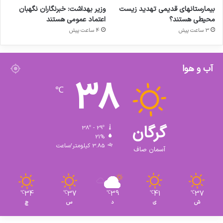
بیمارستانهای قدیمی تهدید زیست
وزیر بهداشت: خبرنگاران نگهبان
محیطی هستند؟
اعتماد عمومی هستند
3 ساعت پیش
4 ساعت پیش
آب و هوا
38
℃
گرگان
38º - 29º
21%
3.85 کیلومتر/ساعت
آسمان صاف
34
37
39
41
37
℃
℃
℃
℃
℃
ش
ی
د
س
چ