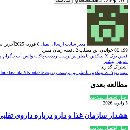
کپی لینک
مدیر سایت
ارسال ایمیل
8 فوریه 2025
آخرین به روز
199
0
خواندن این مطلب 2 دقیقه زمان میبرد
فیس بوک
X
لینکدین
‫تامبلر
‫پین‌ترست
‫رددیت
پاکت
واتس آپ
تلگرام
و
نمایش بیشتر
اشتراک گذاری
فیس بوک
X
لینکدین
‫تامبلر
‫پین‌ترست
‫رددیت
‫VKontakte
dnoklassniki
مطالعه بعدی
اخبار اقتصاد سلامت
5 ژانویه 2026
هشدار سازمان غذا و دارو درباره داروی تقلبی
اخبار اقتصاد سلامت