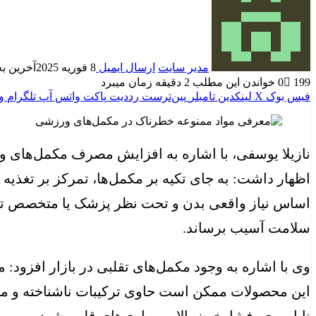
مدیر سایت
ارسال ایمیل
8 فوریه 2025
آخرین به روز
199
0
خواندن این مطلب 2 دقیقه زمان میبرد
فیس بوک
X
لینکدین
‫تامبلر
‫پین‌ترست
‫رددیت
پاکت
واتس آپ
تلگرام
و
نازیلا یوسفی، با اشاره به افزایش مصرف مکمل‌های و
اظهار داشت: به جای تکیه بر مکمل‌ها، تمرکز بر تغذی
اساس نیاز واقعی بدن و تحت نظر پزشک یا متخصص تغذی
سلامت آسیب برساند.
وی با اشاره به وجود مکمل‌های تقلبی در بازار افزود: 
این محصولات ممکن است حاوی ترکیبات ناشناخته و مضر
ناباروری، فشارخون بالا و بیماری‌های قلبی شود.