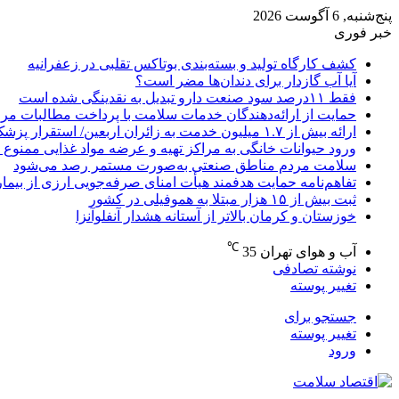
پنج‌شنبه, 6 آگوست 2026
خبر فوری
کشف کارگاه تولید و بسته‌بندی بوتاکس تقلبی در زعفرانیه
آیا آب گازدار برای دندان‌ها مضر است؟
فقط ۱۱‌درصد سود صنعت دارو تبدیل به نقدینگی شده است
حمایت از ارائه‌دهندگان خدمات سلامت با پرداخت مطالبات مر
ارائه بیش از ۱.۷ میلیون خدمت به زائران اربعین/ استقرار پزشک خانواده در ۶۴ شهرستان
ورود حیوانات خانگی به مراکز تهیه و عرضه مواد غذایی ممنوع 
سلامت مردم مناطق صنعتی به‌صورت مستمر رصد می‌شود
تفاهم‌نامه حمایت هدفمند هیأت امنای صرفه‌جویی ارزی از بیما
ثبت بیش از ۱۵ هزار مبتلا به هموفیلی در کشور
خوزستان و کرمان بالاتر از آستانه هشدار آنفلوآنزا
℃
آب و هوای تهران
35
نوشته تصادفی
تغییر پوسته
جستجو برای
تغییر پوسته
ورود