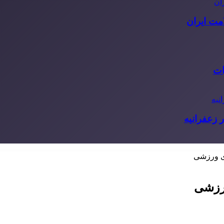
مت ایران
ات
 زعفرانیه
ی ورزشی
ورزشی