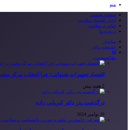
منو
صفحه نخست
اخبار اقتصاد سلامت
فناوری سلامت
درباره ما
سایدبار
جستجو برای
10
مقاله
محبوب
اقتصاد تجهیزات شنوایی؛ چرا انتخاب مرکز معتب
2 هفته پیش
درگذشت پدر دکتر کبریایی زاده
29 نوامبر 2024