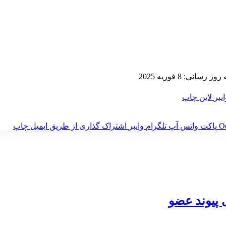
 رسانی: 8 فوریه 2025
ایبر
لاین
چاپ
‫O
پاکت
واتس آپ
تلگرام
وایبر
اشتراک گذاری از طریق ایمیل
چاپ
 پیوند عضو