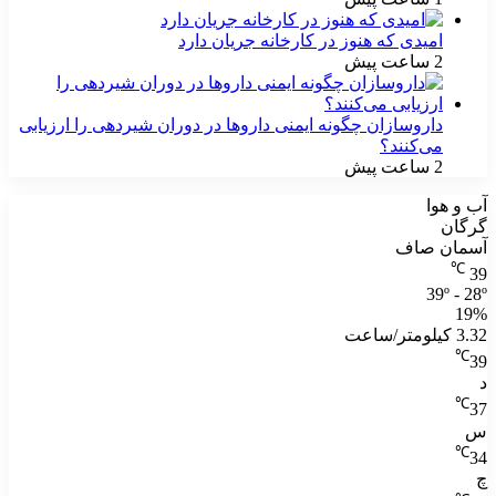
امیدی که هنوز در کارخانه جریان دارد
2 ساعت پیش
داروسازان چگونه ایمنی داروها در دوران شیردهی را ارزیابی
می‌کنند؟
2 ساعت پیش
آب و هوا
گرگان
آسمان صاف
℃
39
39º - 28º
19%
3.32 کیلومتر/ساعت
℃
39
د
℃
37
س
℃
34
چ