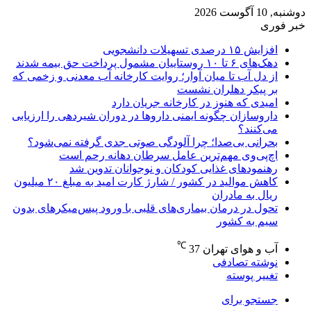
دوشنبه, 10 آگوست 2026
خبر فوری
افزایش ۱۵ درصدی تسهیلات دانشجویی
دهک‌های ۶ تا ۱۰ روستاییان مشمول پرداخت حق بیمه شدند
از دل آب تا میان آوار؛ روایت کارخانه آب معدنی و زخمی که
بر پیکر دهلران نشست
امیدی که هنوز در کارخانه جریان دارد
داروسازان چگونه ایمنی داروها در دوران شیردهی را ارزیابی
می‌کنند؟
بحرانی بی‌صدا؛ چرا آلودگی صوتی جدی گرفته نمی‌شود؟
اچ‌پی‌وی مهم‌ترین عامل سرطان دهانه رحم است
رهنمودهای غذایی کودکان و نوجوانان تدوین شد
کاهش موالید در کشور / شارژ کارت امید به مبلغ ۲۰ میلیون
ریال به مادران
تحول در درمان بیماری‌های قلبی با ورود پیس‌میکرهای بدون
سیم به کشور
℃
آب و هوای تهران
37
نوشته تصادفی
تغییر پوسته
جستجو برای