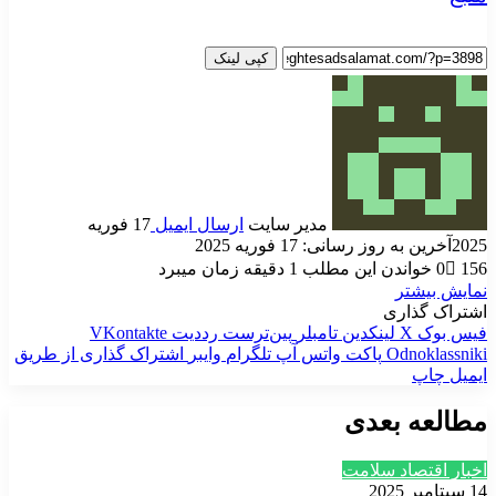
کپی لینک
مدیر سایت
ارسال ایمیل
17 فوریه
2025
آخرین به روز رسانی: 17 فوریه 2025
156
0
خواندن این مطلب 1 دقیقه زمان میبرد
نمایش بیشتر
اشتراک گذاری
فیس بوک
X
لینکدین
‫تامبلر
‫پین‌ترست
‫رددیت
‫VKontakte
‫Odnoklassniki
پاکت
واتس آپ
تلگرام
وایبر
اشتراک گذاری از طریق
ایمیل
چاپ
مطالعه بعدی
اخبار اقتصاد سلامت
14 سپتامبر 2025