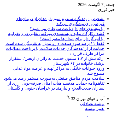
جمعه, 7 آگوست 2026
خبر فوری
تشخیص زودهنگام سندرم سوزش دهان از درمان‌های
غیرضروری پیشگیری می‌کند
آیا نوشیدن چای داغ باعث سرطان می شود؟
کشف کارگاه تولید و بسته‌بندی بوتاکس تقلبی در زعفرانیه
آیا آب گازدار برای دندان‌ها مضر است؟
فقط ۱۱‌درصد سود صنعت دارو تبدیل به نقدینگی شده است
حمایت از ارائه‌دهندگان خدمات سلامت با پرداخت مطالبات
مراکز طرف قرارداد
ارائه بیش از ۱.۷ میلیون خدمت به زائران اربعین/ استقرار
پزشک خانواده در ۶۴ شهرستان
ورود حیوانات خانگی به مراکز تهیه و عرضه مواد غذایی
ممنوع شد
سلامت مردم مناطق صنعتی به‌صورت مستمر رصد می‌شود
تفاهم‌نامه حمایت هدفمند هیأت امنای صرفه‌جویی ارزی از
بیماران صعب‌العلاج و نیازمند در خراسان جنوبی و گلستان
℃
آب و هوای تهران
32
نوشته تصادفی
تغییر پوسته