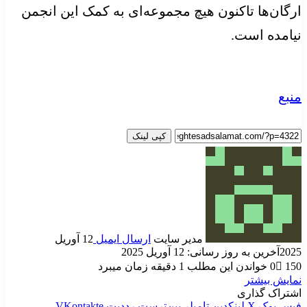
ارگان‌ها تاکنون هیچ مجموعه‌ای به کمک این انجمن
نیامده است.
منبع
کپی لینک
مدیر سایت
ارسال ایمیل
12 آوریل
2025
آخرین به روز رسانی: 12 آوریل 2025
150
0
خواندن این مطلب 1 دقیقه زمان میبرد
نمایش بیشتر
اشتراک گذاری
فیس بوک
X
لینکدین
‫تامبلر
‫پین‌ترست
‫رددیت
‫VKontakte