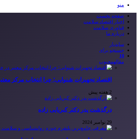
منو
صفحه نخست
اخبار اقتصاد سلامت
فناوری سلامت
درباره ما
سایدبار
جستجو برای
10
مقاله
محبوب
اقتصاد تجهیزات شنوایی؛ چرا انتخاب مرکز معتب
2 هفته پیش
درگذشت پدر دکتر کبریایی زاده
29 نوامبر 2024