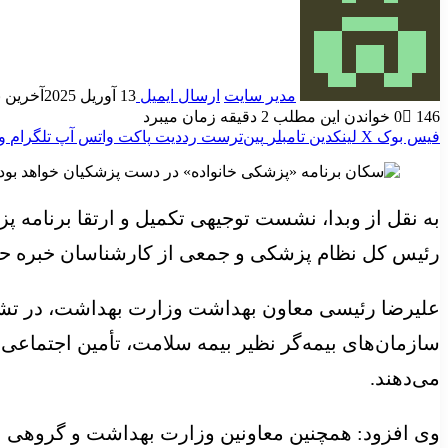
مدیر سایت
ارسال ایمیل
13 آوریل 2025
آخرین به رو
146
0
خواندن این مطلب 2 دقیقه زمان میبرد
فیس بوک
X
لینکدین
‫تامبلر
‫پین‌ترست
‫رددیت
پاکت
واتس آپ
تلگرام
و
رئیس کل نظام پزشکی و جمعی از کارشناسان خبره ح
علیرضا رئیسی معاون بهداشت وزارت بهداشت، در تشر
سازمان‌های بیمه‌گر نظیر بیمه سلامت، تأمین اجتماع
می‌دهند.
وی افزود: همچنین معاونین وزارت بهداشت و گروهی 