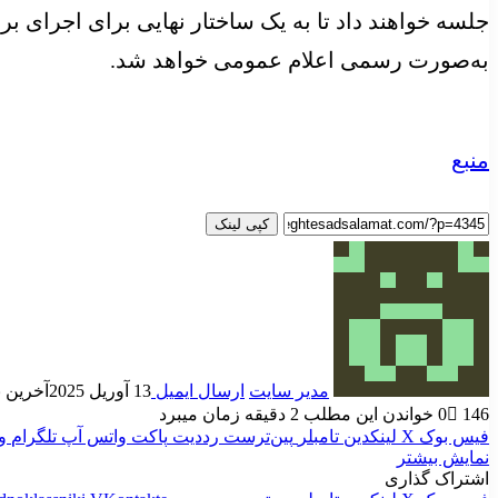
جلسه خواهند داد تا به یک ساختار نهایی برای اجرای بر
به‌صورت رسمی اعلام عمومی خواهد شد.
منبع
کپی لینک
مدیر سایت
ارسال ایمیل
13 آوریل 2025
آخرین به رو
146
0
خواندن این مطلب 2 دقیقه زمان میبرد
فیس بوک
X
لینکدین
‫تامبلر
‫پین‌ترست
‫رددیت
پاکت
واتس آپ
تلگرام
و
نمایش بیشتر
اشتراک گذاری