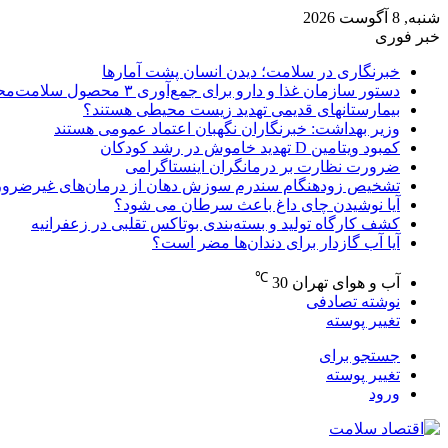
شنبه, 8 آگوست 2026
خبر فوری
خبرنگاری در سلامت؛ دیدن انسان پشت آمارها
دستور سازمان غذا و دارو برای جمع‌آوری ۳ محصول سلامت‌محور
بیمارستانهای قدیمی تهدید زیست محیطی هستند؟
وزیر بهداشت: خبرنگاران نگهبان اعتماد عمومی هستند
کمبود ویتامین D تهدید خاموش در رشد کودکان
ضرورت نظارت بر درمانگران اینستاگرامی
تشخیص زودهنگام سندرم سوزش دهان از درمان‌های غیرضرور
آیا نوشیدن چای داغ باعث سرطان می شود؟
کشف کارگاه تولید و بسته‌بندی بوتاکس تقلبی در زعفرانیه
آیا آب گازدار برای دندان‌ها مضر است؟
℃
آب و هوای تهران
30
نوشته تصادفی
تغییر پوسته
جستجو برای
تغییر پوسته
ورود