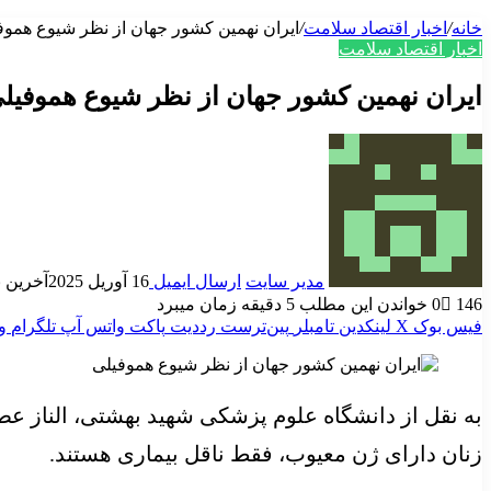
خانه
/
اخبار اقتصاد سلامت
/
ایران نهمین کشور جهان از نظر شیوع هموف
اخبار اقتصاد سلامت
ایران نهمین کشور جهان از نظر شیوع هموفیل
مدیر سایت
ارسال ایمیل
16 آوریل 2025
آخرین به رو
146
0
خواندن این مطلب 5 دقیقه زمان میبرد
فیس بوک
X
لینکدین
‫تامبلر
‫پین‌ترست
‫رددیت
پاکت
واتس آپ
تلگرام
و
به نقل از دانشگاه علوم پزشکی شهید بهشتی، الناز عطا
زنان دارای ژن معیوب، فقط ناقل بیماری هستند.