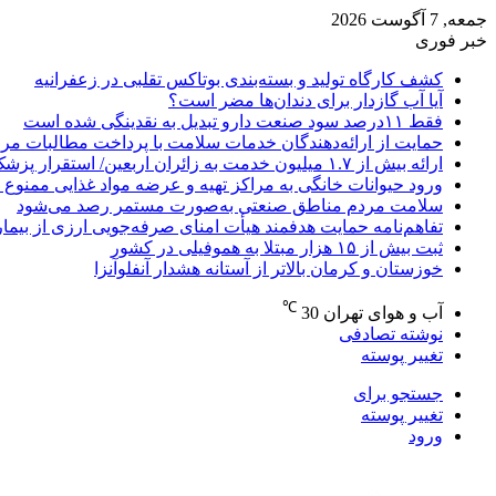
جمعه, 7 آگوست 2026
خبر فوری
کشف کارگاه تولید و بسته‌بندی بوتاکس تقلبی در زعفرانیه
آیا آب گازدار برای دندان‌ها مضر است؟
فقط ۱۱‌درصد سود صنعت دارو تبدیل به نقدینگی شده است
حمایت از ارائه‌دهندگان خدمات سلامت با پرداخت مطالبات مر
ارائه بیش از ۱.۷ میلیون خدمت به زائران اربعین/ استقرار پزشک خانواده در ۶۴ شهرستان
ورود حیوانات خانگی به مراکز تهیه و عرضه مواد غذایی ممنوع 
سلامت مردم مناطق صنعتی به‌صورت مستمر رصد می‌شود
تفاهم‌نامه حمایت هدفمند هیأت امنای صرفه‌جویی ارزی از بیما
ثبت بیش از ۱۵ هزار مبتلا به هموفیلی در کشور
خوزستان و کرمان بالاتر از آستانه هشدار آنفلوآنزا
℃
آب و هوای تهران
30
نوشته تصادفی
تغییر پوسته
جستجو برای
تغییر پوسته
ورود