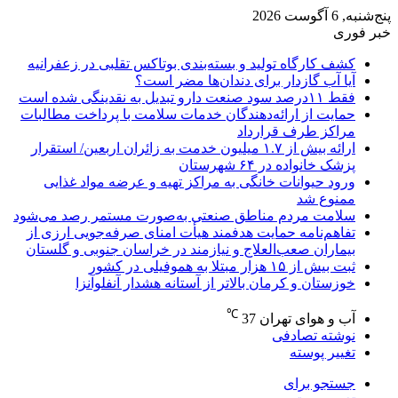
پنج‌شنبه, 6 آگوست 2026
خبر فوری
کشف کارگاه تولید و بسته‌بندی بوتاکس تقلبی در زعفرانیه
آیا آب گازدار برای دندان‌ها مضر است؟
فقط ۱۱‌درصد سود صنعت دارو تبدیل به نقدینگی شده است
حمایت از ارائه‌دهندگان خدمات سلامت با پرداخت مطالبات
مراکز طرف قرارداد
ارائه بیش از ۱.۷ میلیون خدمت به زائران اربعین/ استقرار
پزشک خانواده در ۶۴ شهرستان
ورود حیوانات خانگی به مراکز تهیه و عرضه مواد غذایی
ممنوع شد
سلامت مردم مناطق صنعتی به‌صورت مستمر رصد می‌شود
تفاهم‌نامه حمایت هدفمند هیأت امنای صرفه‌جویی ارزی از
بیماران صعب‌العلاج و نیازمند در خراسان جنوبی و گلستان
ثبت بیش از ۱۵ هزار مبتلا به هموفیلی در کشور
خوزستان و کرمان بالاتر از آستانه هشدار آنفلوآنزا
℃
آب و هوای تهران
37
نوشته تصادفی
تغییر پوسته
جستجو برای