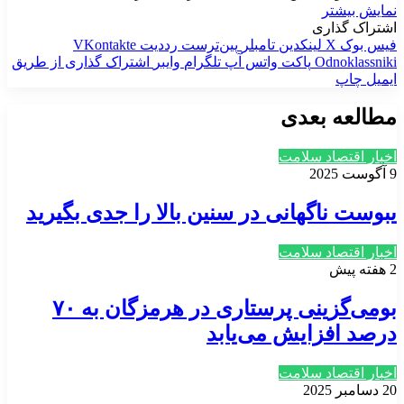
نمایش بیشتر
اشتراک گذاری
فیس بوک
X
لینکدین
‫تامبلر
‫پین‌ترست
‫رددیت
‫VKontakte
‫Odnoklassniki
پاکت
واتس آپ
تلگرام
وایبر
اشتراک گذاری از طریق
ایمیل
چاپ
مطالعه بعدی
اخبار اقتصاد سلامت
9 آگوست 2025
یبوست ناگهانی در سنین بالا را جدی بگیرید
اخبار اقتصاد سلامت
2 هفته پیش
بومی‌گزینی پرستاری در هرمزگان به ۷۰
درصد افزایش می‌یابد
اخبار اقتصاد سلامت
20 دسامبر 2025