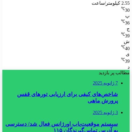
2.55 کیلومتر/ساعت
℃
30
پ
℃
36
ج
℃
39
ش
℃
40
ی
℃
39
د
مطالب پر بازدید
7 ژانویه 2025
شاخص‌های کیفی برای ارزیابی تورهای قفس
پرورش ماهی
3 ژانویه 2025
سیستم موقعیت‌یاب اورژانس فعال شد/ دسترسی
به آدرس تماس‌گیرندگان ۱۱۵