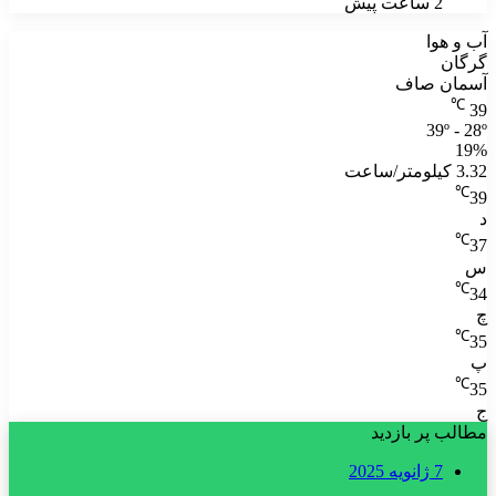
2 ساعت پیش
آب و هوا
گرگان
آسمان صاف
℃
39
39º - 28º
19%
3.32 کیلومتر/ساعت
℃
39
د
℃
37
س
℃
34
چ
℃
35
پ
℃
35
ج
مطالب پر بازدید
7 ژانویه 2025