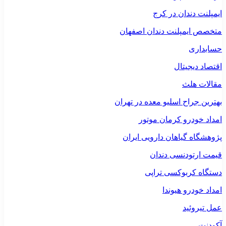
ایمپلنت دندان در کرج
متخصص ایمپلنت دندان اصفهان
حسابداری
اقتصاد دیجیتال
مقالات هلث
بهترین جراح اسلیو معده در تهران
امداد خودرو کرمان موتور
پژوهشگاه گیاهان دارویی ایران
قیمت ارتودنسی دندان
دستگاه کربوکسی تراپی
امداد خودرو هیوندا
عمل تیروئید
آکودنت