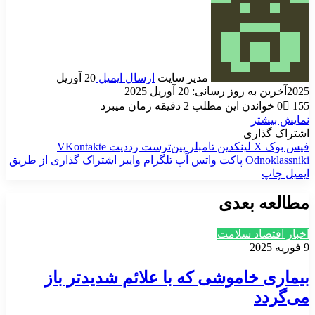
مدیر سایت
ارسال ایمیل
20 آوریل
2025
آخرین به روز رسانی: 20 آوریل 2025
155
0
خواندن این مطلب 2 دقیقه زمان میبرد
نمایش بیشتر
اشتراک گذاری
فیس بوک
X
لینکدین
‫تامبلر
‫پین‌ترست
‫رددیت
‫VKontakte
‫Odnoklassniki
پاکت
واتس آپ
تلگرام
وایبر
اشتراک گذاری از طریق
ایمیل
چاپ
مطالعه بعدی
اخبار اقتصاد سلامت
9 فوریه 2025
بیماری خاموشی که با علائم شدیدتر باز
می‌گردد