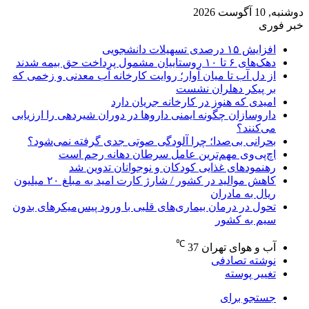
دوشنبه, 10 آگوست 2026
خبر فوری
افزایش ۱۵ درصدی تسهیلات دانشجویی
دهک‌های ۶ تا ۱۰ روستاییان مشمول پرداخت حق بیمه شدند
از دل آب تا میان آوار؛ روایت کارخانه آب معدنی و زخمی که
بر پیکر دهلران نشست
امیدی که هنوز در کارخانه جریان دارد
داروسازان چگونه ایمنی داروها در دوران شیردهی را ارزیابی
می‌کنند؟
بحرانی بی‌صدا؛ چرا آلودگی صوتی جدی گرفته نمی‌شود؟
اچ‌پی‌وی مهم‌ترین عامل سرطان دهانه رحم است
رهنمودهای غذایی کودکان و نوجوانان تدوین شد
کاهش موالید در کشور / شارژ کارت امید به مبلغ ۲۰ میلیون
ریال به مادران
تحول در درمان بیماری‌های قلبی با ورود پیس‌میکرهای بدون
سیم به کشور
℃
آب و هوای تهران
37
نوشته تصادفی
تغییر پوسته
جستجو برای