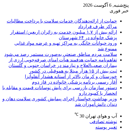
پنج‌شنبه, 6 آگوست 2026
خبر فوری
حمایت از ارائه‌دهندگان خدمات سلامت با پرداخت مطالبات
مراکز طرف قرارداد
ارائه بیش از ۱.۷ میلیون خدمت به زائران اربعین/ استقرار
پزشک خانواده در ۶۴ شهرستان
ورود حیوانات خانگی به مراکز تهیه و عرضه مواد غذایی
ممنوع شد
سلامت مردم مناطق صنعتی به‌صورت مستمر رصد می‌شود
تفاهم‌نامه حمایت هدفمند هیأت امنای صرفه‌جویی ارزی از
بیماران صعب‌العلاج و نیازمند در خراسان جنوبی و گلستان
ثبت بیش از ۱۵ هزار مبتلا به هموفیلی در کشور
خوزستان و کرمان بالاتر از آستانه هشدار آنفلوآنزا
آغاز رسمی برنامه پزشکی خانواده در فاز دوم
دستور سازمان بازرسی برای پایش نوسانات قیمت و مقابله با
انحصار یا کمبود دارو
وزیر بهداشت خواستار اجرای پیمایش کشوری سلامت دهان و
دندان دانش‌آموزان شد
℃
آب و هوای تهران
30
نوشته تصادفی
تغییر پوسته