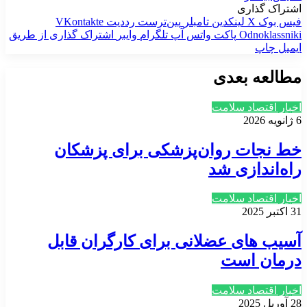
اشتراک گذاری
فیس بوک
X
لینکدین
‫تامبلر
‫پین‌ترست
‫رددیت
‫VKontakte
‫Odnoklassniki
پاکت
واتس آپ
تلگرام
وایبر
اشتراک گذاری از طریق
ایمیل
چاپ
مطالعه بعدی
اخبار اقتصاد سلامت
6 ژانویه 2026
خط نجات روان‌پزشکی برای پزشکان
راه‌اندازی شد
اخبار اقتصاد سلامت
31 اکتبر 2025
آسیب های عضلانی برای کارگران قابل
درمان است
اخبار اقتصاد سلامت
28 آوریل 2025