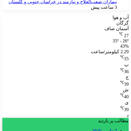
بیماران صعب‌العلاج و نیازمند در خراسان جنوبی و گلستان
3 ساعت پیش
آب و هوا
گرگان
آسمان صاف
℃
27
35º - 26º
43%
2.29 کیلومتر/ساعت
℃
35
پ
℃
36
ج
℃
39
ش
℃
40
ی
℃
39
د
مطالب پر بازدید
7 ژانویه 2025