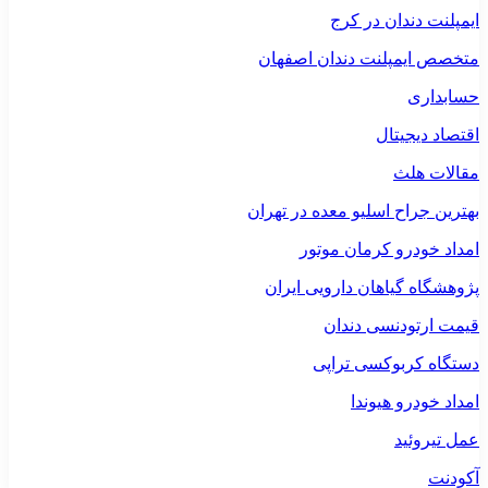
ایمپلنت دندان در کرج
متخصص ایمپلنت دندان اصفهان
حسابداری
اقتصاد دیجیتال
مقالات هلث
بهترین جراح اسلیو معده در تهران
امداد خودرو کرمان موتور
پژوهشگاه گیاهان دارویی ایران
قیمت ارتودنسی دندان
دستگاه کربوکسی تراپی
امداد خودرو هیوندا
عمل تیروئید
آکودنت