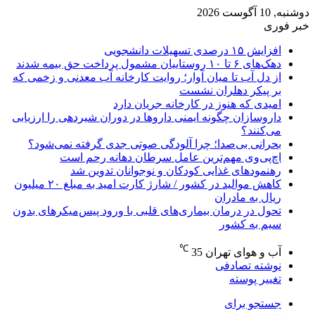
دوشنبه, 10 آگوست 2026
خبر فوری
افزایش ۱۵ درصدی تسهیلات دانشجویی
دهک‌های ۶ تا ۱۰ روستاییان مشمول پرداخت حق بیمه شدند
از دل آب تا میان آوار؛ روایت کارخانه آب معدنی و زخمی که
بر پیکر دهلران نشست
امیدی که هنوز در کارخانه جریان دارد
داروسازان چگونه ایمنی داروها در دوران شیردهی را ارزیابی
می‌کنند؟
بحرانی بی‌صدا؛ چرا آلودگی صوتی جدی گرفته نمی‌شود؟
اچ‌پی‌وی مهم‌ترین عامل سرطان دهانه رحم است
رهنمودهای غذایی کودکان و نوجوانان تدوین شد
کاهش موالید در کشور / شارژ کارت امید به مبلغ ۲۰ میلیون
ریال به مادران
تحول در درمان بیماری‌های قلبی با ورود پیس‌میکرهای بدون
سیم به کشور
℃
آب و هوای تهران
35
نوشته تصادفی
تغییر پوسته
جستجو برای