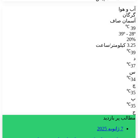
آب و هوا
گرگان
آسمان صاف
℃
39
39º - 28º
20%
3.25 کیلومتر/ساعت
℃
39
د
℃
37
س
℃
34
چ
℃
35
پ
℃
35
ج
مطالب پر بازدید
7 ژانویه 2025