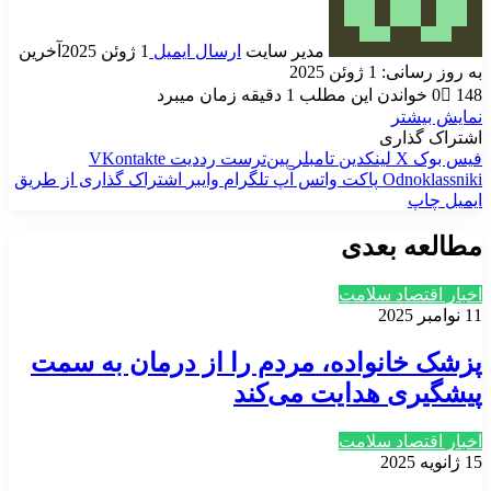
مدیر سایت
ارسال ایمیل
1 ژوئن 2025
آخرین
به روز رسانی: 1 ژوئن 2025
148
0
خواندن این مطلب 1 دقیقه زمان میبرد
نمایش بیشتر
اشتراک گذاری
فیس بوک
X
لینکدین
‫تامبلر
‫پین‌ترست
‫رددیت
‫VKontakte
‫Odnoklassniki
پاکت
واتس آپ
تلگرام
وایبر
اشتراک گذاری از طریق
ایمیل
چاپ
مطالعه بعدی
اخبار اقتصاد سلامت
11 نوامبر 2025
پزشک خانواده، مردم را از درمان به سمت
پیشگیری هدایت می‌کند
اخبار اقتصاد سلامت
15 ژانویه 2025