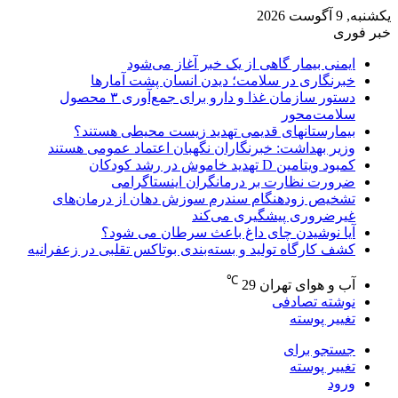
یکشنبه, 9 آگوست 2026
خبر فوری
ایمنی بیمار گاهی از یک خبر آغاز می‌شود
خبرنگاری در سلامت؛ دیدن انسان پشت آمارها
دستور سازمان غذا و دارو برای جمع‌آوری ۳ محصول
سلامت‌محور
بیمارستانهای قدیمی تهدید زیست محیطی هستند؟
وزیر بهداشت: خبرنگاران نگهبان اعتماد عمومی هستند
کمبود ویتامین D تهدید خاموش در رشد کودکان
ضرورت نظارت بر درمانگران اینستاگرامی
تشخیص زودهنگام سندرم سوزش دهان از درمان‌های
غیرضروری پیشگیری می‌کند
آیا نوشیدن چای داغ باعث سرطان می شود؟
کشف کارگاه تولید و بسته‌بندی بوتاکس تقلبی در زعفرانیه
℃
آب و هوای تهران
29
نوشته تصادفی
تغییر پوسته
جستجو برای
تغییر پوسته
ورود