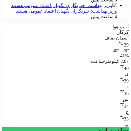
وزیر بهداشت: خبرنگاران نگهبان اعتماد عمومی هستند
4 ساعت پیش
آب و هوا
گرگان
آسمان صاف
℃
29
40º - 29º
41%
2.07 کیلومتر/ساعت
℃
40
ی
℃
39
د
℃
36
س
℃
34
چ
℃
33
پ
مطالب پر بازدید