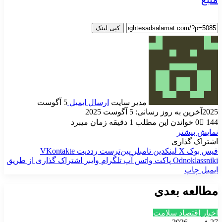
کپی لینک
مدیر سایت
ارسال ایمیل
5 آگوست
2025
آخرین به روز رسانی: 5 آگوست 2025
144
0
خواندن این مطلب 1 دقیقه زمان میبرد
نمایش بیشتر
اشتراک گذاری
فیس بوک
X
لینکدین
‫تامبلر
‫پین‌ترست
‫رددیت
‫VKontakte
‫Odnoklassniki
پاکت
واتس آپ
تلگرام
وایبر
اشتراک گذاری از طریق
ایمیل
چاپ
مطالعه بعدی
اخبار اقتصاد سلامت