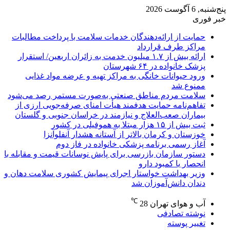
پنج‌شنبه, 6 آگوست 2026
خبر فوری
حمایت از ارائه‌دهندگان خدمات سلامت با پرداخت مطالبات
مراکز طرف قرارداد
ارائه بیش از ۱.۷ میلیون خدمت به زائران اربعین/ استقرار
پزشک خانواده در ۶۴ شهرستان
ورود حیوانات خانگی به مراکز تهیه و عرضه مواد غذایی
ممنوع شد
سلامت مردم مناطق صنعتی به‌صورت مستمر رصد می‌شود
تفاهم‌نامه حمایت هدفمند هیأت امنای صرفه‌جویی ارزی از
بیماران صعب‌العلاج و نیازمند در خراسان جنوبی و گلستان
ثبت بیش از ۱۵ هزار مبتلا به هموفیلی در کشور
خوزستان و کرمان بالاتر از آستانه هشدار آنفلوآنزا
آغاز رسمی برنامه پزشکی خانواده در فاز دوم
دستور سازمان بازرسی برای پایش نوسانات قیمت و مقابله با
انحصار یا کمبود دارو
وزیر بهداشت خواستار اجرای پیمایش کشوری سلامت دهان و
دندان دانش‌آموزان شد
℃
آب و هوای تهران
28
نوشته تصادفی
تغییر پوسته