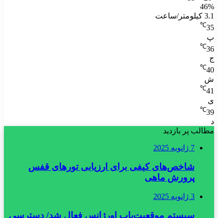
46%
3.1 کیلومتر/ساعت
℃
35
پ
℃
36
ج
℃
40
ش
℃
41
ی
℃
39
د
مطالب پر بازدید
7 ژانویه 2025
شاخص‌های کیفی برای ارزیابی تورهای قفس
پرورش ماهی
3 ژانویه 2025
سیستم موقعیت‌یاب اورژانس فعال شد/ دسترسی