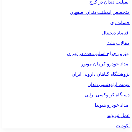
ایمپلنت دندان در کرج
متخصص ایمپلنت دندان اصفهان
حسابداری
اقتصاد دیجیتال
مقالات هلث
بهترین جراح اسلیو معده در تهران
امداد خودرو کرمان موتور
پژوهشگاه گیاهان دارویی ایران
قیمت ارتودنسی دندان
دستگاه کربوکسی تراپی
امداد خودرو هیوندا
عمل تیروئید
آکودنت