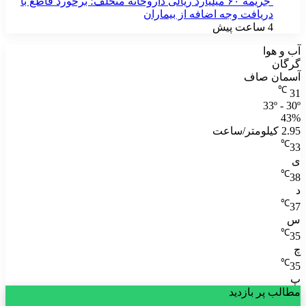
جریمه ۶۰ میلیارد ریالی داروخانه متخلف؛ برخورد قاطع با
دریافت وجه اضافه از بیماران
4 ساعت پیش
آب و هوا
گرگان
آسمان صاف
℃
31
33º - 30º
43%
2.95 کیلومتر/ساعت
℃
33
ی
℃
38
د
℃
37
س
℃
35
چ
℃
35
پ
مطالب پر بازدید