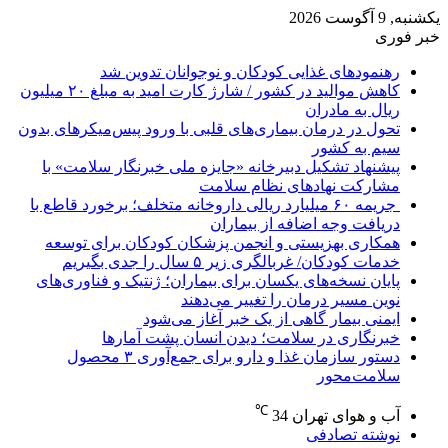
یکشنبه, 9 آگوست 2026
خبر فوری
رهنمودهای غذایی کودکان و نوجوانان تدوین شد
کاهش موالید در کشور / شارژ کارت امید به مبلغ ۲۰ میلیون
ریال به مادران
تحول در درمان بیماری‌های قلبی با ورود پیس‌میکرهای بدون
سیم به کشور
پیشنهاد تشکیل دبیرخانه «جایزه ملی خبرنگار سلامت» با
مشارکت نهادهای نظام سلامت
جریمه ۶۰ میلیارد ریالی داروخانه متخلف؛ برخورد قاطع با
دریافت وجه اضافه از بیماران
همکاری بهزیستی و انجمن پزشکان کودکان برای توسعه
خدمات کودکان/ غربالگری زیر ۵ سال را جدی بگیریم
پایان نسخه‌های یکسان برای بیماران؛ ژنتیک و فناوری‌های
نوین مسیر درمان را تغییر می‌دهند
ایمنی بیمار گاهی از یک خبر آغاز می‌شود
خبرنگاری در سلامت؛ دیدن انسان پشت آمارها
دستور سازمان غذا و دارو برای جمع‌آوری ۳ محصول
سلامت‌محور
℃
آب و هوای تهران
34
نوشته تصادفی