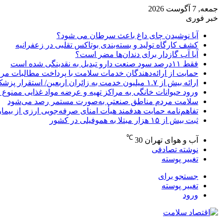
جمعه, 7 آگوست 2026
خبر فوری
آیا نوشیدن چای داغ باعث سرطان می شود؟
کشف کارگاه تولید و بسته‌بندی بوتاکس تقلبی در زعفرانیه
آیا آب گازدار برای دندان‌ها مضر است؟
فقط ۱۱‌درصد سود صنعت دارو تبدیل به نقدینگی شده است
حمایت از ارائه‌دهندگان خدمات سلامت با پرداخت مطالبات مر
ارائه بیش از ۱.۷ میلیون خدمت به زائران اربعین/ استقرار پزشک خانواده در ۶۴ شهرستان
ورود حیوانات خانگی به مراکز تهیه و عرضه مواد غذایی ممنوع 
سلامت مردم مناطق صنعتی به‌صورت مستمر رصد می‌شود
تفاهم‌نامه حمایت هدفمند هیأت امنای صرفه‌جویی ارزی از بیما
ثبت بیش از ۱۵ هزار مبتلا به هموفیلی در کشور
℃
آب و هوای تهران
30
نوشته تصادفی
تغییر پوسته
جستجو برای
تغییر پوسته
ورود