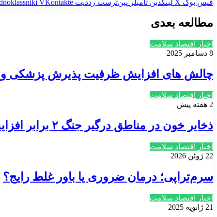
فیس بوک
X
لینکدین
‫تامبلر
‫پین‌ترست
‫رددیت
‫VKontakte
dnoklassniki
مطالعه بعدی
اخبار اقتصاد سلامت
8 دسامبر 2025
چالش های افزایش ظرفیت پذیرش پزشکی و اس
اخبار اقتصاد سلامت
2 هفته پیش
ذخایر خون در مناطق درگیر جنگ ۲ برابر افزایش یافته است
اخبار اقتصاد سلامت
22 ژوئن 2026
سرم‌تراپی؛ درمان ضروری یا باور غلط رایج؟
اخبار اقتصاد سلامت
21 ژانویه 2025