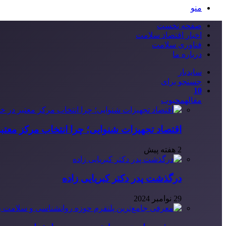
منو
صفحه نخست
اخبار اقتصاد سلامت
فناوری سلامت
درباره ما
سایدبار
جستجو برای
10
مقاله
محبوب
اقتصاد تجهیزات شنوایی؛ چرا انتخاب مرکز معتب
2 هفته پیش
درگذشت پدر دکتر کبریایی زاده
29 نوامبر 2024