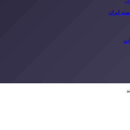
مت ایران
ات
د