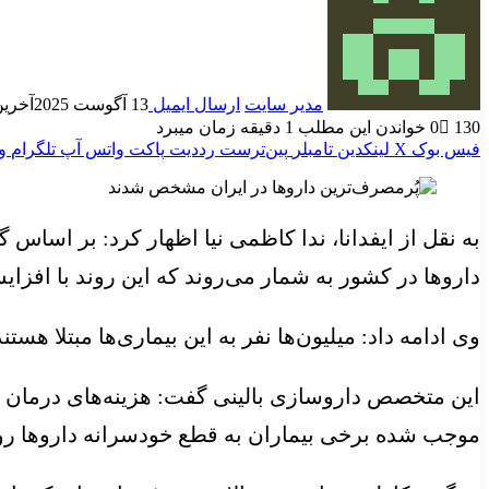
مدیر سایت
ارسال ایمیل
13 آگوست 2025
آخرین به
130
0
خواندن این مطلب 1 دقیقه زمان میبرد
فیس بوک
X
لینکدین
‫تامبلر
‫پین‌ترست
‫رددیت
پاکت
واتس آپ
تلگرام
و
به نقل از ایفدانا، ندا کاظمی نیا اظهار کرد: بر اسا
داروها در کشور به شمار می‌روند که این روند با افز
وی ادامه داد: میلیون‌ها نفر به این بیماری‌ها مبتلا ه
این متخصص داروسازی بالینی گفت: هزینه‌های درمان ب
موجب شده برخی بیماران به قطع خودسرانه داروها روی