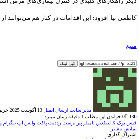
دیگر راهکارهای کلیدی در کنترل بیماری‌های مزمن اس
کاظمی نیا افزود: این اقدامات در کنار هم می‌توانند 
منبع
کپی لینک
مدیر سایت
ارسال ایمیل
13 آگوست 2025
آخرین به
130
0
خواندن این مطلب 1 دقیقه زمان میبرد
فیس بوک
X
لینکدین
‫تامبلر
‫پین‌ترست
‫رددیت
پاکت
واتس آپ
تلگرام
و
نمایش بیشتر
اشتراک گذاری