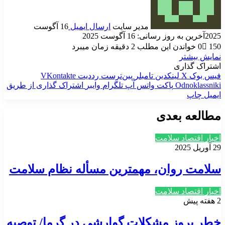
مدیر سایت
ارسال ایمیل
16 آگوست
2025
آخرین به روز رسانی: 16 آگوست 2025
150
0
خواندن این مطلب 2 دقیقه زمان میبرد
نمایش بیشتر
اشتراک گذاری
فیس بوک
X
لینکدین
‫تامبلر
‫پین‌ترست
‫رددیت
‫VKontakte
‫Odnoklassniki
پاکت
واتس آپ
تلگرام
وایبر
اشتراک گذاری از طریق
ایمیل
چاپ
مطالعه بعدی
اخبار اقتصاد سلامت
29 آوریل 2025
سلامت روان، مهمترین مسأله نظام سلامت
اخبار اقتصاد سلامت
2 هفته پیش
خطر بروز مشکلات گوارشی در گرما/ توصیه