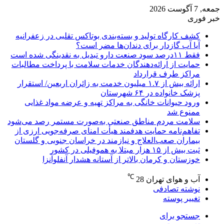
جمعه, 7 آگوست 2026
خبر فوری
کشف کارگاه تولید و بسته‌بندی بوتاکس تقلبی در زعفرانیه
آیا آب گازدار برای دندان‌ها مضر است؟
فقط ۱۱‌درصد سود صنعت دارو تبدیل به نقدینگی شده است
حمایت از ارائه‌دهندگان خدمات سلامت با پرداخت مطالبات
مراکز طرف قرارداد
ارائه بیش از ۱.۷ میلیون خدمت به زائران اربعین/ استقرار
پزشک خانواده در ۶۴ شهرستان
ورود حیوانات خانگی به مراکز تهیه و عرضه مواد غذایی
ممنوع شد
سلامت مردم مناطق صنعتی به‌صورت مستمر رصد می‌شود
تفاهم‌نامه حمایت هدفمند هیأت امنای صرفه‌جویی ارزی از
بیماران صعب‌العلاج و نیازمند در خراسان جنوبی و گلستان
ثبت بیش از ۱۵ هزار مبتلا به هموفیلی در کشور
خوزستان و کرمان بالاتر از آستانه هشدار آنفلوآنزا
℃
آب و هوای تهران
28
نوشته تصادفی
تغییر پوسته
جستجو برای