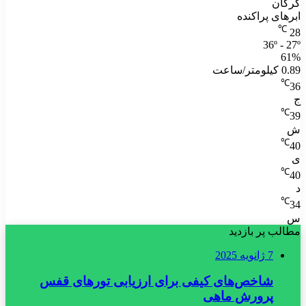
گرگان
ابرهای پراکنده
℃
28
36º - 27º
61%
0.89 کیلومتر/ساعت
℃
36
ج
℃
39
ش
℃
40
ی
℃
40
د
℃
34
س
مطالب پر بازدید
7 ژانویه 2025
شاخص‌های کیفی برای ارزیابی تورهای قفس
پرورش ماهی