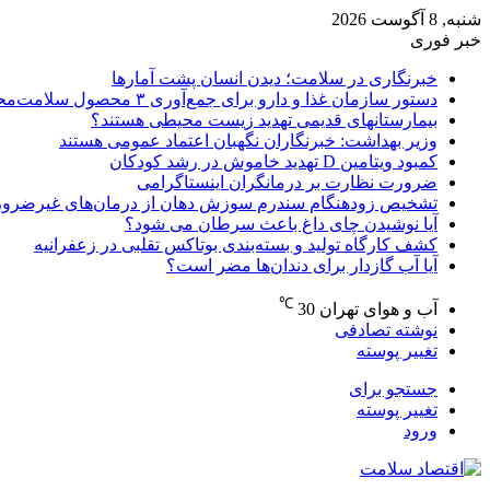
شنبه, 8 آگوست 2026
خبر فوری
خبرنگاری در سلامت؛ دیدن انسان پشت آمارها
دستور سازمان غذا و دارو برای جمع‌آوری ۳ محصول سلامت‌محور
بیمارستانهای قدیمی تهدید زیست محیطی هستند؟
وزیر بهداشت: خبرنگاران نگهبان اعتماد عمومی هستند
کمبود ویتامین D تهدید خاموش در رشد کودکان
ضرورت نظارت بر درمانگران اینستاگرامی
تشخیص زودهنگام سندرم سوزش دهان از درمان‌های غیرضرور
آیا نوشیدن چای داغ باعث سرطان می شود؟
کشف کارگاه تولید و بسته‌بندی بوتاکس تقلبی در زعفرانیه
آیا آب گازدار برای دندان‌ها مضر است؟
℃
آب و هوای تهران
30
نوشته تصادفی
تغییر پوسته
جستجو برای
تغییر پوسته
ورود