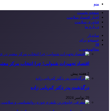
منو
صفحه نخست
اخبار اقتصاد سلامت
فناوری سلامت
درباره ما
سایدبار
جستجو برای
10
مقاله
محبوب
اقتصاد تجهیزات شنوایی؛ چرا انتخاب مرکز معتب
2 هفته پیش
درگذشت پدر دکتر کبریایی زاده
29 نوامبر 2024