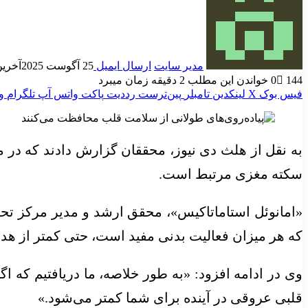
مدیر سایت
ارسال ایمیل
25 آگوست 2025
آخرین به
144
0
خواندن این مطلب 2 دقیقه زمان میبرد
فیس بوک
X
لینکدین
‫تامبلر
‫پین‌ترست
‫رددیت
پاکت
واتس آپ
تلگرام
و
سکته مغزی مرتبط است.
«امانوئل استاماتاکیس»، محقق ارشد و مدیر مرکز تحقیقا
که هر میزان فعالیت بدنی مفید است، حتی کمتر از هدف روزانه
وی در ادامه افزود: «به طور خلاصه، ما دریافتیم که اگ
قلبی عروقی در آینده برای شما کمتر می‌شود.»