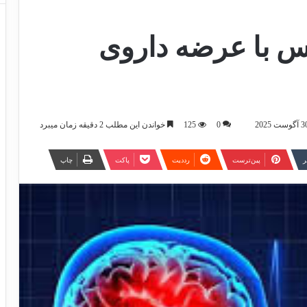
س با عرضه داروی
0
125
خواندن این مطلب 2 دقیقه زمان میبرد
ر
‫پین‌ترست
‫رددیت
پاکت
چاپ