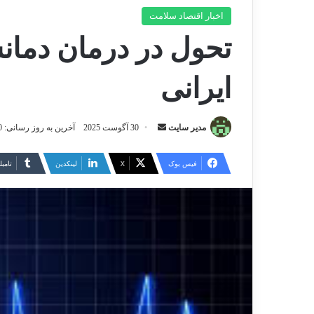
اخبار اقتصاد سلامت
تحول در درمان دمان
ایرانی
مدیر سایت
ا
30 آگوست 2025
آخرین به روز رسانی: 30 آگوست 2025
ر
س
فیس بوک
X
لینکدین
‫تامبل
ا
ل
ا
ی
م
ی
ل