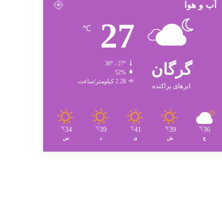
آب و هوا
27
℃
گرگان
36º - 27º
52%
2.28 کیلومتر/ساعت
ابرهای پراکنده
34
39
41
39
36
℃
℃
℃
℃
℃
ج
ش
ی
د
س