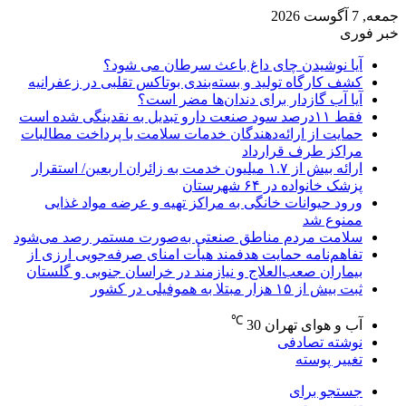
جمعه, 7 آگوست 2026
خبر فوری
آیا نوشیدن چای داغ باعث سرطان می شود؟
کشف کارگاه تولید و بسته‌بندی بوتاکس تقلبی در زعفرانیه
آیا آب گازدار برای دندان‌ها مضر است؟
فقط ۱۱‌درصد سود صنعت دارو تبدیل به نقدینگی شده است
حمایت از ارائه‌دهندگان خدمات سلامت با پرداخت مطالبات
مراکز طرف قرارداد
ارائه بیش از ۱.۷ میلیون خدمت به زائران اربعین/ استقرار
پزشک خانواده در ۶۴ شهرستان
ورود حیوانات خانگی به مراکز تهیه و عرضه مواد غذایی
ممنوع شد
سلامت مردم مناطق صنعتی به‌صورت مستمر رصد می‌شود
تفاهم‌نامه حمایت هدفمند هیأت امنای صرفه‌جویی ارزی از
بیماران صعب‌العلاج و نیازمند در خراسان جنوبی و گلستان
ثبت بیش از ۱۵ هزار مبتلا به هموفیلی در کشور
℃
آب و هوای تهران
30
نوشته تصادفی
تغییر پوسته
جستجو برای