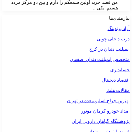
من قصد خرید اولین سمعکم را دارم و بین دو مرکز مردد
هستم. یکی...
نیازمندی‌ها
آراد برندینگ
درب داخلی چوبی
ایمپلنت دندان در کرج
متخصص ایمپلنت دندان اصفهان
حسابداری
اقتصاد دیجیتال
مقالات هلث
بهترین جراح اسلیو معده در تهران
امداد خودرو کرمان موتور
پژوهشگاه گیاهان دارویی ایران
قیمت ارتودنسی دندان