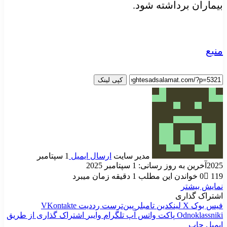
بیماران برداشته شود.
منبع
کپی لینک
مدیر سایت
ارسال ایمیل
1 سپتامبر
2025
آخرین به روز رسانی: 1 سپتامبر 2025
119
0
خواندن این مطلب 1 دقیقه زمان میبرد
نمایش بیشتر
اشتراک گذاری
فیس بوک
X
لینکدین
‫تامبلر
‫پین‌ترست
‫رددیت
‫VKontakte
‫Odnoklassniki
پاکت
واتس آپ
تلگرام
وایبر
اشتراک گذاری از طریق
ایمیل
چاپ