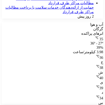
حمایت از ارائه‌دهندگان خدمات سلامت با پرداخت مطالبات
مراکز طرف قرارداد
2 روز پیش
آب و هوا
گرگان
ابرهای پراکنده
℃
35
36º - 27º
39%
3.98 کیلومتر/ساعت
℃
36
ج
℃
38
ش
℃
40
ی
℃
39
د
℃
34
س