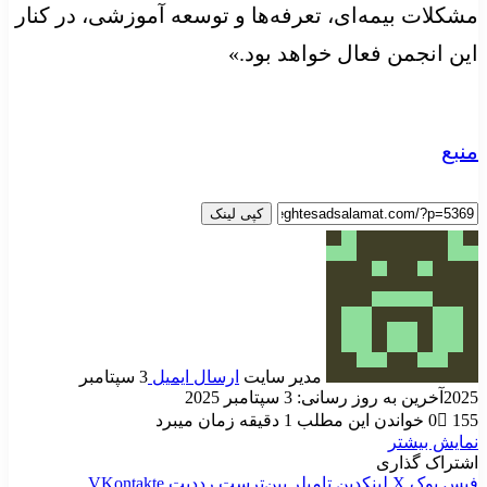
مشکلات بیمه‌ای، تعرفه‌ها و توسعه آموزشی، در کنار
این انجمن فعال خواهد بود.»
منبع
کپی لینک
مدیر سایت
ارسال ایمیل
3 سپتامبر
2025
آخرین به روز رسانی: 3 سپتامبر 2025
155
0
خواندن این مطلب 1 دقیقه زمان میبرد
نمایش بیشتر
اشتراک گذاری
فیس بوک
X
لینکدین
‫تامبلر
‫پین‌ترست
‫رددیت
‫VKontakte