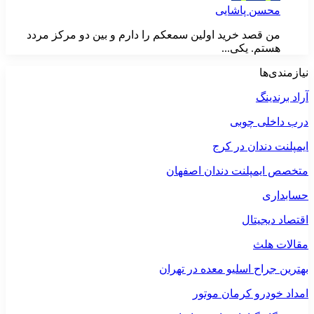
محسن پاشایی
من قصد خرید اولین سمعکم را دارم و بین دو مرکز مردد
هستم. یکی...
نیازمندی‌ها
آراد برندینگ
درب داخلی چوبی
ایمپلنت دندان در کرج
متخصص ایمپلنت دندان اصفهان
حسابداری
اقتصاد دیجیتال
مقالات هلث
بهترین جراح اسلیو معده در تهران
امداد خودرو کرمان موتور