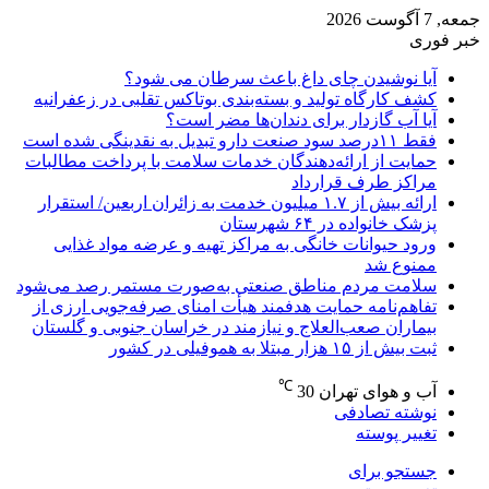
جمعه, 7 آگوست 2026
خبر فوری
آیا نوشیدن چای داغ باعث سرطان می شود؟
کشف کارگاه تولید و بسته‌بندی بوتاکس تقلبی در زعفرانیه
آیا آب گازدار برای دندان‌ها مضر است؟
فقط ۱۱‌درصد سود صنعت دارو تبدیل به نقدینگی شده است
حمایت از ارائه‌دهندگان خدمات سلامت با پرداخت مطالبات
مراکز طرف قرارداد
ارائه بیش از ۱.۷ میلیون خدمت به زائران اربعین/ استقرار
پزشک خانواده در ۶۴ شهرستان
ورود حیوانات خانگی به مراکز تهیه و عرضه مواد غذایی
ممنوع شد
سلامت مردم مناطق صنعتی به‌صورت مستمر رصد می‌شود
تفاهم‌نامه حمایت هدفمند هیأت امنای صرفه‌جویی ارزی از
بیماران صعب‌العلاج و نیازمند در خراسان جنوبی و گلستان
ثبت بیش از ۱۵ هزار مبتلا به هموفیلی در کشور
℃
آب و هوای تهران
30
نوشته تصادفی
تغییر پوسته
جستجو برای