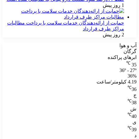
1 روز پیش
حمایت از ارائه‌دهندگان خدمات سلامت با پرداخت مطالبات
مراکز طرف قرارداد
2 روز پیش
آب و هوا
گرگان
ابرهای پراکنده
℃
35
36º - 27º
36%
4.19 کیلومتر/ساعت
℃
36
ج
℃
38
ش
℃
40
ی
℃
39
د