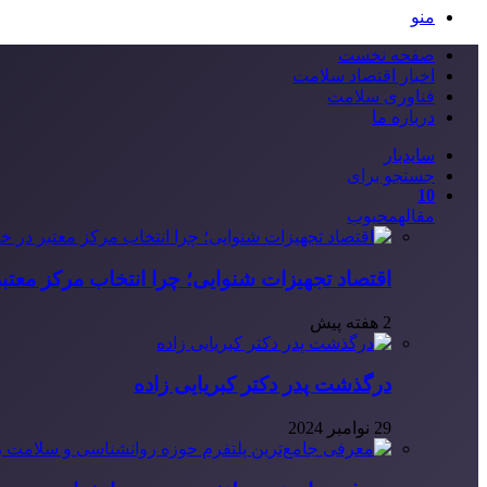
منو
صفحه نخست
اخبار اقتصاد سلامت
فناوری سلامت
درباره ما
سایدبار
جستجو برای
10
مقاله
محبوب
اقتصاد تجهیزات شنوایی؛ چرا انتخاب مرکز معتب
2 هفته پیش
درگذشت پدر دکتر کبریایی زاده
29 نوامبر 2024