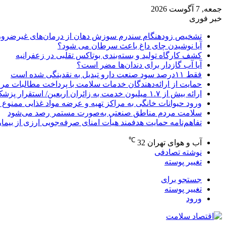
جمعه, 7 آگوست 2026
خبر فوری
تشخیص زودهنگام سندرم سوزش دهان از درمان‌های غیرضرور
آیا نوشیدن چای داغ باعث سرطان می شود؟
کشف کارگاه تولید و بسته‌بندی بوتاکس تقلبی در زعفرانیه
آیا آب گازدار برای دندان‌ها مضر است؟
فقط ۱۱‌درصد سود صنعت دارو تبدیل به نقدینگی شده است
حمایت از ارائه‌دهندگان خدمات سلامت با پرداخت مطالبات مر
ارائه بیش از ۱.۷ میلیون خدمت به زائران اربعین/ استقرار پزشک خانواده در ۶۴ شهرستان
ورود حیوانات خانگی به مراکز تهیه و عرضه مواد غذایی ممنوع 
سلامت مردم مناطق صنعتی به‌صورت مستمر رصد می‌شود
تفاهم‌نامه حمایت هدفمند هیأت امنای صرفه‌جویی ارزی از بیما
℃
آب و هوای تهران
32
نوشته تصادفی
تغییر پوسته
جستجو برای
تغییر پوسته
ورود