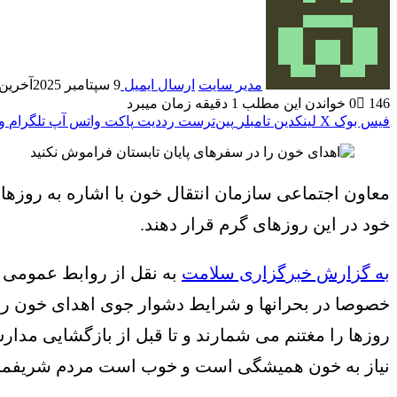
مدیر سایت
ارسال ایمیل
9 سپتامبر 2025
آخرین به ر
146
0
خواندن این مطلب 1 دقیقه زمان میبرد
فیس بوک
X
لینکدین
‫تامبلر
‫پین‌ترست
‫رددیت
پاکت
واتس آپ
تلگرام
و
معاون اجتماعی سازمان انتقال خون با اشاره به روزها
خود در این روزهای گرم قرار دهند.
به گزارش خبرگزاری سلامت
به نقل از روابط عمومی س
خصوصا در بحرانها و شرایط دشوار جوی اهدای خون را د
روزها را مغتنم می شمارند و تا قبل از بازگشایی م
نیاز به خون همیشگی است و خوب است مردم شریفمان هم