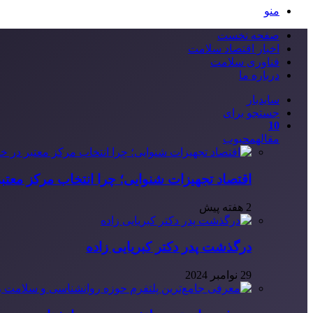
منو
صفحه نخست
اخبار اقتصاد سلامت
فناوری سلامت
درباره ما
سایدبار
جستجو برای
10
مقاله
محبوب
اقتصاد تجهیزات شنوایی؛ چرا انتخاب مرکز معتب
2 هفته پیش
درگذشت پدر دکتر کبریایی زاده
29 نوامبر 2024