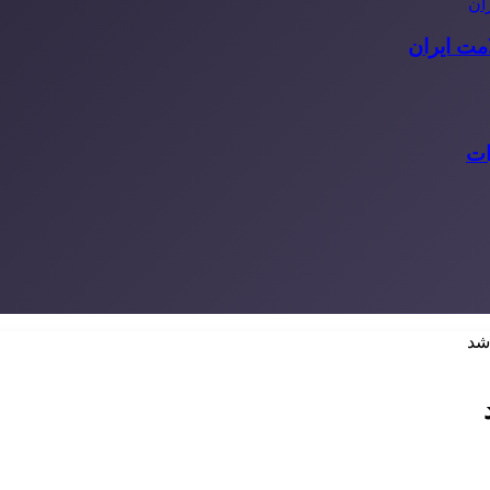
مت ایران
ات
شد