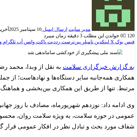
مدیر سایت
ارسال ایمیل
10 سپتامبر 2025
آخرین به
120
0
خواندن این مطلب 3 دقیقه زمان میبرد
فیس بوک
X
لینکدین
‫تامبلر
‫پین‌ترست
‫رددیت
پاکت
واتس آپ
تلگرام
و
به گزارش خبرگزاری سلامت
به نقل از وبدا، محمد رض
همکاری همه‌جانبه سایر دستگاه‌ها و نهادهاست؛ از ج
مرتبط. تنها از طریق این همکاری بین‌بخشی و هماهنگ
وی ادامه داد: نوزدهم شهریورماه، مصادف با روز جها
عمومی در حوزه سلامت، به ویژه سلامت روان، محسوب م
شفاف مورد بحث و تبادل نظر در افکار عمومی قرار گی