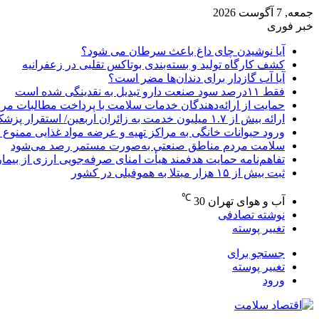
جمعه, 7 آگوست 2026
خبر فوری
آیا نوشیدن چای داغ باعث سرطان می شود؟
کشف کارگاه تولید و بسته‌بندی بوتاکس تقلبی در زعفرانیه
آیا آب گازدار برای دندان‌ها مضر است؟
فقط ۱۱‌درصد سود صنعت دارو تبدیل به نقدینگی شده است
حمایت از ارائه‌دهندگان خدمات سلامت با پرداخت مطالبات مر
ارائه بیش از ۱.۷ میلیون خدمت به زائران اربعین/ استقرار پزشک خانواده در ۶۴ شهرستان
ورود حیوانات خانگی به مراکز تهیه و عرضه مواد غذایی ممنوع 
سلامت مردم مناطق صنعتی به‌صورت مستمر رصد می‌شود
تفاهم‌نامه حمایت هدفمند هیأت امنای صرفه‌جویی ارزی از بیما
ثبت بیش از ۱۵ هزار مبتلا به هموفیلی در کشور
℃
آب و هوای تهران
30
نوشته تصادفی
تغییر پوسته
جستجو برای
تغییر پوسته
ورود