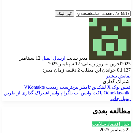
کپی لینک
مدیر سایت
ارسال ایمیل
12 سپتامبر
2025
آخرین به روز رسانی: 12 سپتامبر 2025
127
0
خواندن این مطلب 2 دقیقه زمان میبرد
نمایش بیشتر
اشتراک گذاری
فیس بوک
X
لینکدین
‫تامبلر
‫پین‌ترست
‫رددیت
‫VKontakte
‫Odnoklassniki
پاکت
واتس آپ
تلگرام
وایبر
اشتراک گذاری از طریق
ایمیل
چاپ
مطالعه بعدی
اخبار اقتصاد سلامت
22 دسامبر 2025