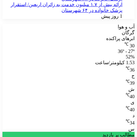
ارائه بیش از ۱.۷ میلیون خدمت به زائران اربعین/ استقرار
پزشک خانواده در ۶۴ شهرستان
1 روز پیش
آب و هوا
گرگان
ابرهای پراکنده
℃
30
36º - 27º
52%
1.53 کیلومتر/ساعت
℃
36
ج
℃
39
ش
℃
40
ی
℃
40
د
℃
34
س
مطالب پر بازدید