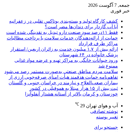
جمعه, 7 آگوست 2026
خبر فوری
کشف کارگاه تولید و بسته‌بندی بوتاکس تقلبی در زعفرانیه
آیا آب گازدار برای دندان‌ها مضر است؟
فقط ۱۱‌درصد سود صنعت دارو تبدیل به نقدینگی شده است
حمایت از ارائه‌دهندگان خدمات سلامت با پرداخت مطالبات
مراکز طرف قرارداد
ارائه بیش از ۱.۷ میلیون خدمت به زائران اربعین/ استقرار
پزشک خانواده در ۶۴ شهرستان
ورود حیوانات خانگی به مراکز تهیه و عرضه مواد غذایی
ممنوع شد
سلامت مردم مناطق صنعتی به‌صورت مستمر رصد می‌شود
تفاهم‌نامه حمایت هدفمند هیأت امنای صرفه‌جویی ارزی از
بیماران صعب‌العلاج و نیازمند در خراسان جنوبی و گلستان
ثبت بیش از ۱۵ هزار مبتلا به هموفیلی در کشور
خوزستان و کرمان بالاتر از آستانه هشدار آنفلوآنزا
℃
آب و هوای تهران
29
نوشته تصادفی
تغییر پوسته
جستجو برای