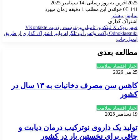
2025
آخرین به روز رسانی: 14 سپتامبر 2025
141
0
خواندن این مطلب 1 دقیقه زمان میبرد
نمایش بیشتر
اشتراک گذاری
فیس بوک
X
لینکدین
‫تامبلر
‫پین‌ترست
‫رددیت
‫VKontakte
‫Odnoklassniki
پاکت
واتس آپ
تلگرام
وایبر
اشتراک گذاری از طریق
ایمیل
چاپ
مطالعه بعدی
اخبار اقتصاد سلامت
25 می 2026
کاهس سن مصرف دخانیات به ۱۳ سال در
کشور
اخبار اقتصاد سلامت
19 دسامبر 2025
تولید یک داروی نوترکیب درمان دیابت و
چاقی برای نخستین بار در کشور