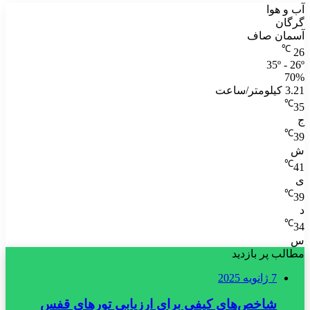
آب و هوا
گرگان
آسمان صاف
℃
26
35º - 26º
70%
3.21 کیلومتر/ساعت
℃
35
ج
℃
39
ش
℃
41
ی
℃
39
د
℃
34
س
مطالب پر بازدید
7 ژانویه 2025
شاخص‌های کیفی برای ارزیابی تورهای قفس