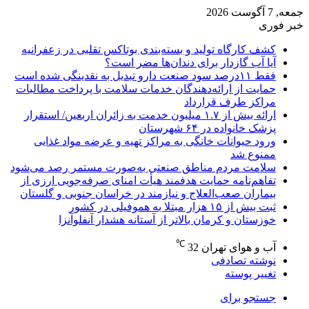
جمعه, 7 آگوست 2026
خبر فوری
کشف کارگاه تولید و بسته‌بندی بوتاکس تقلبی در زعفرانیه
آیا آب گازدار برای دندان‌ها مضر است؟
فقط ۱۱‌درصد سود صنعت دارو تبدیل به نقدینگی شده است
حمایت از ارائه‌دهندگان خدمات سلامت با پرداخت مطالبات
مراکز طرف قرارداد
ارائه بیش از ۱.۷ میلیون خدمت به زائران اربعین/ استقرار
پزشک خانواده در ۶۴ شهرستان
ورود حیوانات خانگی به مراکز تهیه و عرضه مواد غذایی
ممنوع شد
سلامت مردم مناطق صنعتی به‌صورت مستمر رصد می‌شود
تفاهم‌نامه حمایت هدفمند هیأت امنای صرفه‌جویی ارزی از
بیماران صعب‌العلاج و نیازمند در خراسان جنوبی و گلستان
ثبت بیش از ۱۵ هزار مبتلا به هموفیلی در کشور
خوزستان و کرمان بالاتر از آستانه هشدار آنفلوآنزا
℃
آب و هوای تهران
32
نوشته تصادفی
تغییر پوسته
جستجو برای