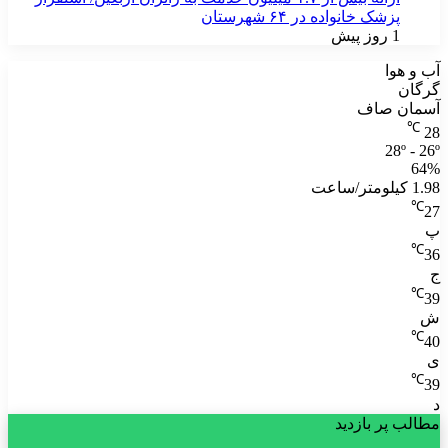
پزشک خانواده در ۶۴ شهرستان
1 روز پیش
آب و هوا
گرگان
آسمان صاف
℃
28
28º - 26º
64%
1.98 کیلومتر/ساعت
℃
27
پ
℃
36
ج
℃
39
ش
℃
40
ی
℃
39
د
مطالب پر بازدید