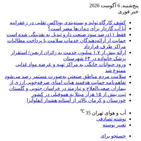
پنج‌شنبه, 6 آگوست 2026
خبر فوری
کشف کارگاه تولید و بسته‌بندی بوتاکس تقلبی در زعفرانیه
آیا آب گازدار برای دندان‌ها مضر است؟
فقط ۱۱‌درصد سود صنعت دارو تبدیل به نقدینگی شده است
حمایت از ارائه‌دهندگان خدمات سلامت با پرداخت مطالبات
مراکز طرف قرارداد
ارائه بیش از ۱.۷ میلیون خدمت به زائران اربعین/ استقرار
پزشک خانواده در ۶۴ شهرستان
ورود حیوانات خانگی به مراکز تهیه و عرضه مواد غذایی
ممنوع شد
سلامت مردم مناطق صنعتی به‌صورت مستمر رصد می‌شود
تفاهم‌نامه حمایت هدفمند هیأت امنای صرفه‌جویی ارزی از
بیماران صعب‌العلاج و نیازمند در خراسان جنوبی و گلستان
ثبت بیش از ۱۵ هزار مبتلا به هموفیلی در کشور
خوزستان و کرمان بالاتر از آستانه هشدار آنفلوآنزا
℃
آب و هوای تهران
35
نوشته تصادفی
تغییر پوسته
جستجو برای