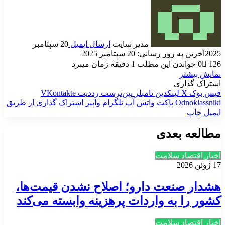
مدیر سایت
ارسال ایمیل
20 سپتامبر
2025
آخرین به روز رسانی: 20 سپتامبر 2025
126
0
خواندن این مطلب 1 دقیقه زمان میبرد
نمایش بیشتر
اشتراک گذاری
فیس بوک
X
لینکدین
‫تامبلر
‫پین‌ترست
‫رددیت
‫VKontakte
‫Odnoklassniki
پاکت
واتس آپ
تلگرام
وایبر
اشتراک گذاری از طریق
ایمیل
چاپ
مطالعه بعدی
اخبار اقتصاد سلامت
17 ژوئن 2026
هشدار صنعت دارو؛ اصلاح نشدن قیمت‌ها،
کشور را به واردات پرهزینه وابسته می‌کند
اخبار اقتصاد سلامت