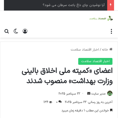
آیا نوشیدن چای داغ باعث سرطان می شود؟
منو
ورود
تغییر پ
جس
خانه
/
اخبار اقتصاد سلامت
اخبار اقتصاد سلامت
اعضای «کمیته ملی اخلاق بالینی
وزارت بهداشت» منصوب شدند
مدیر سایت
ا
22 سپتامبر 2025
ر
آخرین به روز رسانی: 22 سپتامبر 2025
0
136
س
خواندن این مطلب 1 دقیقه زمان میبرد
ا