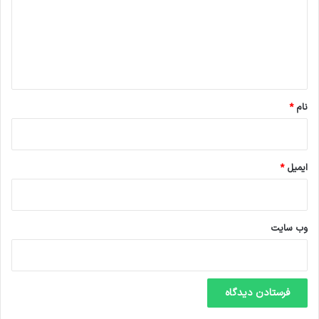
گ
ا
ه
*
نام
*
ایمیل
*
وب‌ سایت
منبع
کپی لینک