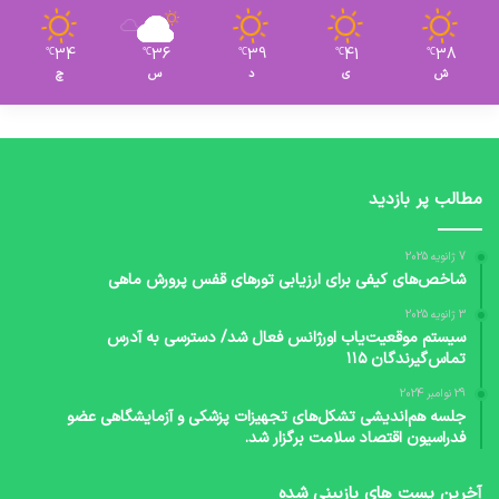
34
36
39
41
38
℃
℃
℃
℃
℃
ش
ی
د
س
چ
مطالب پر بازدید
7 ژانویه 2025
شاخص‌های کیفی برای ارزیابی تورهای قفس پرورش ماهی
3 ژانویه 2025
سیستم موقعیت‌یاب اورژانس فعال شد/ دسترسی به آدرس
تماس‌گیرندگان ۱۱۵
29 نوامبر 2024
جلسه هم‌اندیشی تشکل‌های تجهیزات پزشکی و آزمایشگاهی عضو
فدراسیون اقتصاد سلامت برگزار شد.
آخرین پست های بازبینی شده