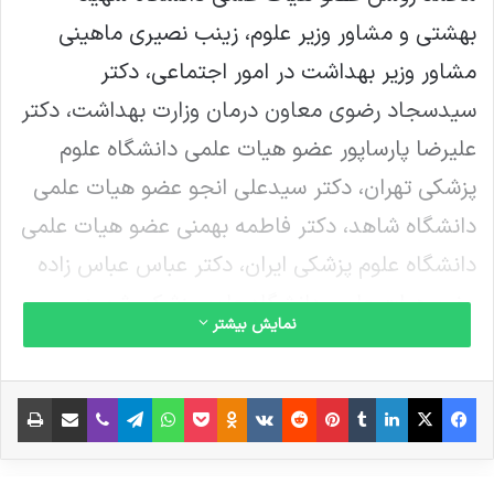
بهشتی و مشاور وزیر علوم، زینب نصیری ماهینی
مشاور وزیر بهداشت در امور اجتماعی، دکتر
سیدسجاد رضوی معاون درمان وزارت بهداشت، دکتر
علیرضا پارساپور عضو هیات علمی دانشگاه علوم
پزشکی تهران، دکتر سیدعلی انجو عضو هیات علمی
دانشگاه شاهد، دکتر فاطمه بهمنی عضو هیات علمی
دانشگاه علوم پزشکی ایران، دکتر عباس عباس زاده
عضو هیات علمی دانشگاه علوم پزشکی شهید
نمایش بیشتر
بهشتی و دکتر فریدون نوحی رییس انستیتو آموزشی،
تحقیقاتی و درمانی قلب و عروق شهید رجایی را به
فیس بوک
X
لینکدین
‫تامبلر
‫پین‌ترست
‫رددیت
‫VKontakte
‫Odnoklassniki
پاکت
واتس آپ
تلگرام
وایبر
اشتراک گذاری از طریق ایمیل
چاپ
عنوان اعضای شورای عالی اخلاق پزشکی وزارت
بهداشت منصوب کرد.