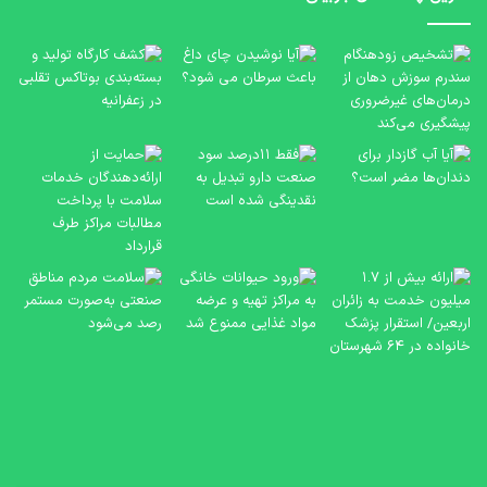
آیا
کش
نوشیدن
کار
چای
تول
داغ
و