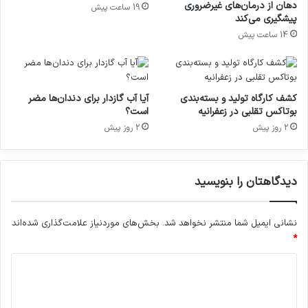
ا
ب
دهان از درمان‌های غیرضروری
19 ساعت پیش
ر
ر
پیشگیری می‌کند
سیستم موقعیت‌یاب اورژانس فعال
ت
ا
14 ساعت پیش
ب
ی
شد/ دسترسی به آدرس
ه
ا
د
ف
تماس‌گیرندگان ۱۱۵
ا
ز
کشف کارگاه تولید و بسته‌بندی
آیا آب گازدار برای دندان‌ها مضر
3 ژانویه 2025
ش
ا
بوتاکس تقلبی در زعفرانیه
است؟
ت
ی
2 روز پیش
2 روز پیش
:
ش
ف
ر
ز
دیدگاهتان را بنویسید
ن
د
جلسه هم‌اندیشی تشکل‌های
آ
نشانی ایمیل شما منتشر نخواهد شد.
بخش‌های موردنیاز علامت‌گذاری شده‌اند
تجهیزات پزشکی و آزمایشگاهی عضو
و
*
ر
فدراسیون اقتصاد سلامت برگزار شد.
د
ی
29 نوامبر 2024
ی
د