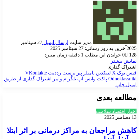
مدیر سایت
ارسال ایمیل
27 سپتامبر
2025
آخرین به روز رسانی: 27 سپتامبر 2025
128
0
خواندن این مطلب 1 دقیقه زمان میبرد
نمایش بیشتر
اشتراک گذاری
فیس بوک
X
لینکدین
‫تامبلر
‫پین‌ترست
‫رددیت
‫VKontakte
‫Odnoklassniki
پاکت
واتس آپ
تلگرام
وایبر
اشتراک گذاری از طریق
ایمیل
چاپ
مطالعه بعدی
اخبار اقتصاد سلامت
13 دسامبر 2025
کاهش مراجعان به مراکز درمانی بر اثر ابتلا