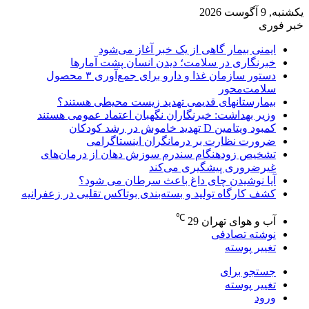
یکشنبه, 9 آگوست 2026
خبر فوری
ایمنی بیمار گاهی از یک خبر آغاز می‌شود
خبرنگاری در سلامت؛ دیدن انسان پشت آمارها
دستور سازمان غذا و دارو برای جمع‌آوری ۳ محصول
سلامت‌محور
بیمارستانهای قدیمی تهدید زیست محیطی هستند؟
وزیر بهداشت: خبرنگاران نگهبان اعتماد عمومی هستند
کمبود ویتامین D تهدید خاموش در رشد کودکان
ضرورت نظارت بر درمانگران اینستاگرامی
تشخیص زودهنگام سندرم سوزش دهان از درمان‌های
غیرضروری پیشگیری می‌کند
آیا نوشیدن چای داغ باعث سرطان می شود؟
کشف کارگاه تولید و بسته‌بندی بوتاکس تقلبی در زعفرانیه
℃
آب و هوای تهران
29
نوشته تصادفی
تغییر پوسته
جستجو برای
تغییر پوسته
ورود