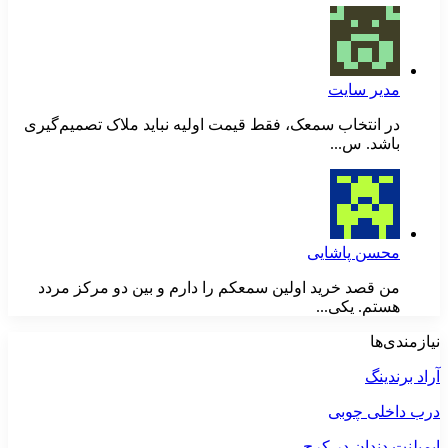
مدیر سایت
در انتخاب سمعک، فقط قیمت اولیه نباید ملاک تصمیم‌گیری
باشد. س...
محسن پاشایی
من قصد خرید اولین سمعکم را دارم و بین دو مرکز مردد
هستم. یکی...
نیازمندی‌ها
آراد برندینگ
درب داخلی چوبی
ایمپلنت دندان در کرج