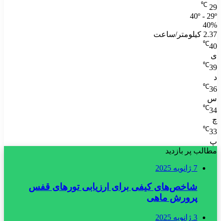
℃
29
40º - 29º
40%
2.37 کیلومتر/ساعت
℃
40
ی
℃
39
د
℃
36
س
℃
34
چ
℃
33
پ
مطالب پر بازدید
7 ژانویه 2025
شاخص‌های کیفی برای ارزیابی تورهای قفس
پرورش ماهی
3 ژانویه 2025