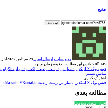
منبع
کپی لینک
مدیر سایت
ارسال ایمیل
28 سپتامبر 2025
آخرین به
145
0
خواندن این مطلب 1 دقیقه زمان میبرد
فیس بوک
X
لینکدین
‫تامبلر
‫پین‌ترست
‫رددیت
پاکت
واتس آپ
تلگرام
و
نمایش بیشتر
اشتراک گذاری
فیس بوک
X
لینکدین
‫تامبلر
‫پین‌ترست
‫رددیت
‫VKontakte
dnoklassniki
مطالعه بعدی
اخبار اقتصاد سلامت
5 نوامبر 2025