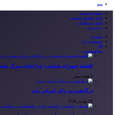
منو
صفحه نخست
اخبار اقتصاد سلامت
فناوری سلامت
درباره ما
سایدبار
جستجو برای
10
مقاله
محبوب
اقتصاد تجهیزات شنوایی؛ چرا انتخاب مرکز معتب
2 هفته پیش
درگذشت پدر دکتر کبریایی زاده
29 نوامبر 2024