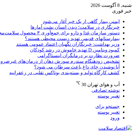
شنبه, 8 آگوست 2026
خبر فوری
ایمنی بیمار گاهی از یک خبر آغاز می‌شود
خبرنگاری در سلامت؛ دیدن انسان پشت آمارها
دستور سازمان غذا و دارو برای جمع‌آوری ۳ محصول سلامت‌محور
بیمارستانهای قدیمی تهدید زیست محیطی هستند؟
وزیر بهداشت: خبرنگاران نگهبان اعتماد عمومی هستند
کمبود ویتامین D تهدید خاموش در رشد کودکان
ضرورت نظارت بر درمانگران اینستاگرامی
تشخیص زودهنگام سندرم سوزش دهان از درمان‌های غیرضرور
آیا نوشیدن چای داغ باعث سرطان می شود؟
کشف کارگاه تولید و بسته‌بندی بوتاکس تقلبی در زعفرانیه
℃
آب و هوای تهران
30
نوشته تصادفی
تغییر پوسته
جستجو برای
تغییر پوسته
ورود