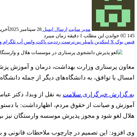
مدیر سایت
ارسال ایمیل
28 سپتامبر 2025
آخرین به
145
0
خواندن این مطلب 1 دقیقه زمان میبرد
فیس بوک
X
لینکدین
‫تامبلر
‫پین‌ترست
‫رددیت
پاکت
واتس آپ
تلگرام
و
معاون پرستاری وزارت بهداشت، درمان و آموزش پزشکی
امسال با توافق، به دانشگاه‌های دیگر از جمله دانشگاه 
به گزارش خبرگزاری سلامت
به نقل از وبدا، دکتر عب
آموزش و صیانت از حقوق مردم، اظهارداشت: با دست
هلال لغو شود و مجوز پذیرش موسسه وارستگان نیز برا
وی افزود: این تصمیم در چارچوب ملاحظات قانونی و 