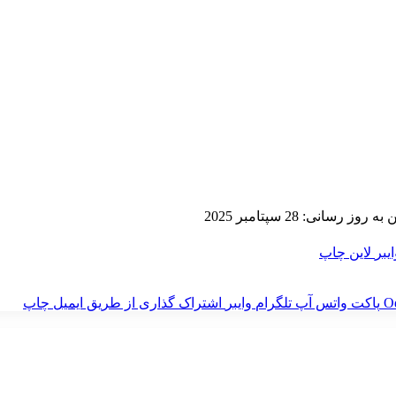
 روز رسانی: 28 سپتامبر 2025
ایبر
لاین
چاپ
‫O
پاکت
واتس آپ
تلگرام
وایبر
اشتراک گذاری از طریق ایمیل
چاپ