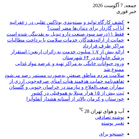
جمعه, 7 آگوست 2026
خبر فوری
کشف کارگاه تولید و بسته‌بندی بوتاکس تقلبی در زعفرانیه
آیا آب گازدار برای دندان‌ها مضر است؟
فقط ۱۱‌درصد سود صنعت دارو تبدیل به نقدینگی شده است
حمایت از ارائه‌دهندگان خدمات سلامت با پرداخت مطالبات
مراکز طرف قرارداد
ارائه بیش از ۱.۷ میلیون خدمت به زائران اربعین/ استقرار
پزشک خانواده در ۶۴ شهرستان
ورود حیوانات خانگی به مراکز تهیه و عرضه مواد غذایی
ممنوع شد
سلامت مردم مناطق صنعتی به‌صورت مستمر رصد می‌شود
تفاهم‌نامه حمایت هدفمند هیأت امنای صرفه‌جویی ارزی از
بیماران صعب‌العلاج و نیازمند در خراسان جنوبی و گلستان
ثبت بیش از ۱۵ هزار مبتلا به هموفیلی در کشور
خوزستان و کرمان بالاتر از آستانه هشدار آنفلوآنزا
℃
آب و هوای تهران
28
نوشته تصادفی
تغییر پوسته
جستجو برای