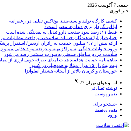
جمعه, 7 آگوست 2026
خبر فوری
کشف کارگاه تولید و بسته‌بندی بوتاکس تقلبی در زعفرانیه
آیا آب گازدار برای دندان‌ها مضر است؟
فقط ۱۱‌درصد سود صنعت دارو تبدیل به نقدینگی شده است
حمایت از ارائه‌دهندگان خدمات سلامت با پرداخت مطالبات مر
ارائه بیش از ۱.۷ میلیون خدمت به زائران اربعین/ استقرار پزشک خانواده در ۶۴ شهرستان
ورود حیوانات خانگی به مراکز تهیه و عرضه مواد غذایی ممنوع 
سلامت مردم مناطق صنعتی به‌صورت مستمر رصد می‌شود
تفاهم‌نامه حمایت هدفمند هیأت امنای صرفه‌جویی ارزی از بیما
ثبت بیش از ۱۵ هزار مبتلا به هموفیلی در کشور
خوزستان و کرمان بالاتر از آستانه هشدار آنفلوآنزا
℃
آب و هوای تهران
27
نوشته تصادفی
تغییر پوسته
جستجو برای
تغییر پوسته
ورود