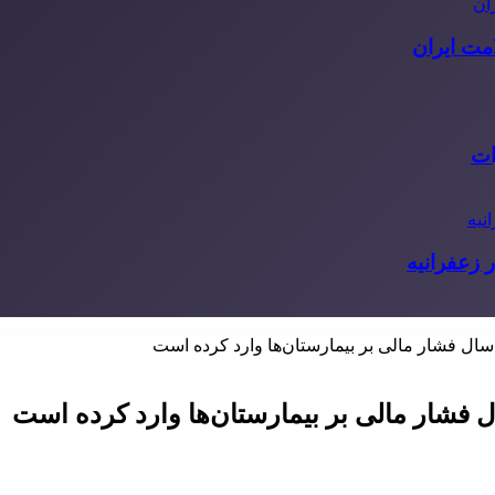
مت ایران
ات
 زعفرانیه