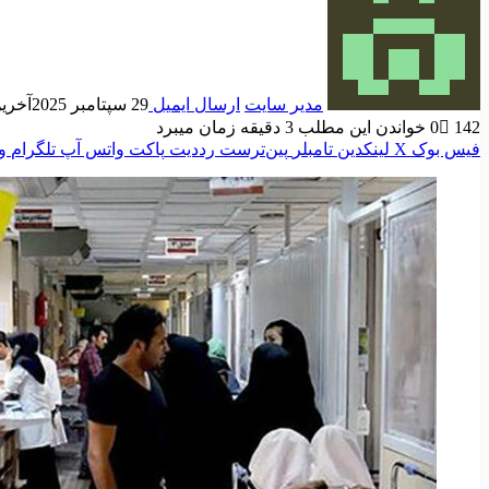
مدیر سایت
ارسال ایمیل
29 سپتامبر 2025
آخرین به
142
0
خواندن این مطلب 3 دقیقه زمان میبرد
فیس بوک
X
لینکدین
‫تامبلر
‫پین‌ترست
‫رددیت
پاکت
واتس آپ
تلگرام
و