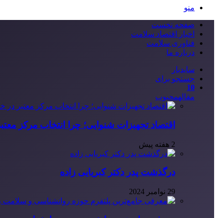
منو
صفحه نخست
اخبار اقتصاد سلامت
فناوری سلامت
درباره ما
سایدبار
جستجو برای
10
مقاله
محبوب
اقتصاد تجهیزات شنوایی؛ چرا انتخاب مرکز معتب
2 هفته پیش
درگذشت پدر دکتر کبریایی زاده
29 نوامبر 2024