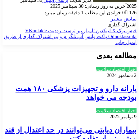
مدیر سایت
ارسال ایمیل
30 سپتامبر
2025
آخرین به روز رسانی: 30 سپتامبر 2025
126
0
خواندن این مطلب 1 دقیقه زمان میبرد
نمایش بیشتر
اشتراک گذاری
فیس بوک
X
لینکدین
‫تامبلر
‫پین‌ترست
‫رددیت
‫VKontakte
‫Odnoklassniki
پاکت
واتس آپ
تلگرام
وایبر
اشتراک گذاری از طریق
ایمیل
چاپ
مطالعه بعدی
اخبار اقتصاد سلامت
2 دسامبر 2024
یارانه دارو و تجهیزات پزشکی ۱۸۰ همت
بودجه می خواهد
اخبار اقتصاد سلامت
9 نوامبر 2025
بیماران دیابتی می‌توانند در حد اعتدال از قند
و شیرینی استفاده کنند