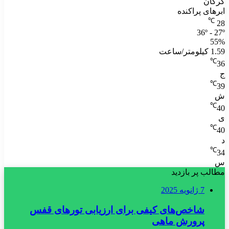
گرگان
ابرهای پراکنده
℃
28
36º - 27º
55%
1.59 کیلومتر/ساعت
℃
36
ج
℃
39
ش
℃
40
ی
℃
40
د
℃
34
س
مطالب پر بازدید
7 ژانویه 2025
شاخص‌های کیفی برای ارزیابی تورهای قفس
پرورش ماهی