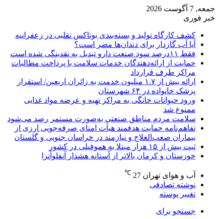
جمعه, 7 آگوست 2026
خبر فوری
کشف کارگاه تولید و بسته‌بندی بوتاکس تقلبی در زعفرانیه
آیا آب گازدار برای دندان‌ها مضر است؟
فقط ۱۱‌درصد سود صنعت دارو تبدیل به نقدینگی شده است
حمایت از ارائه‌دهندگان خدمات سلامت با پرداخت مطالبات
مراکز طرف قرارداد
ارائه بیش از ۱.۷ میلیون خدمت به زائران اربعین/ استقرار
پزشک خانواده در ۶۴ شهرستان
ورود حیوانات خانگی به مراکز تهیه و عرضه مواد غذایی
ممنوع شد
سلامت مردم مناطق صنعتی به‌صورت مستمر رصد می‌شود
تفاهم‌نامه حمایت هدفمند هیأت امنای صرفه‌جویی ارزی از
بیماران صعب‌العلاج و نیازمند در خراسان جنوبی و گلستان
ثبت بیش از ۱۵ هزار مبتلا به هموفیلی در کشور
خوزستان و کرمان بالاتر از آستانه هشدار آنفلوآنزا
℃
آب و هوای تهران
27
نوشته تصادفی
تغییر پوسته
جستجو برای