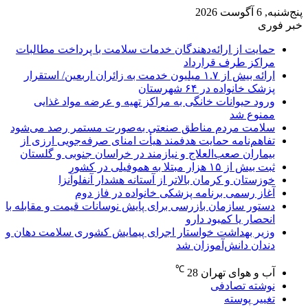
پنج‌شنبه, 6 آگوست 2026
خبر فوری
حمایت از ارائه‌دهندگان خدمات سلامت با پرداخت مطالبات
مراکز طرف قرارداد
ارائه بیش از ۱.۷ میلیون خدمت به زائران اربعین/ استقرار
پزشک خانواده در ۶۴ شهرستان
ورود حیوانات خانگی به مراکز تهیه و عرضه مواد غذایی
ممنوع شد
سلامت مردم مناطق صنعتی به‌صورت مستمر رصد می‌شود
تفاهم‌نامه حمایت هدفمند هیأت امنای صرفه‌جویی ارزی از
بیماران صعب‌العلاج و نیازمند در خراسان جنوبی و گلستان
ثبت بیش از ۱۵ هزار مبتلا به هموفیلی در کشور
خوزستان و کرمان بالاتر از آستانه هشدار آنفلوآنزا
آغاز رسمی برنامه پزشکی خانواده در فاز دوم
دستور سازمان بازرسی برای پایش نوسانات قیمت و مقابله با
انحصار یا کمبود دارو
وزیر بهداشت خواستار اجرای پیمایش کشوری سلامت دهان و
دندان دانش‌آموزان شد
℃
آب و هوای تهران
28
نوشته تصادفی
تغییر پوسته