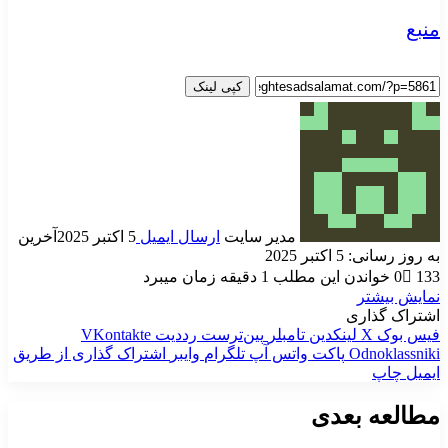
منبع
کپی لینک
مدیر سایت
ارسال ایمیل
5 اکتبر 2025
آخرین
به روز رسانی: 5 اکتبر 2025
133
0
خواندن این مطلب 1 دقیقه زمان میبرد
نمایش بیشتر
اشتراک گذاری
فیس بوک
X
لینکدین
‫تامبلر
‫پین‌ترست
‫رددیت
‫VKontakte
‫Odnoklassniki
پاکت
واتس آپ
تلگرام
وایبر
اشتراک گذاری از طریق
ایمیل
چاپ
مطالعه بعدی