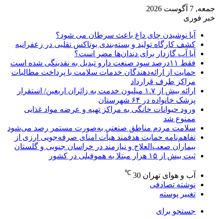
جمعه, 7 آگوست 2026
خبر فوری
آیا نوشیدن چای داغ باعث سرطان می شود؟
کشف کارگاه تولید و بسته‌بندی بوتاکس تقلبی در زعفرانیه
آیا آب گازدار برای دندان‌ها مضر است؟
فقط ۱۱‌درصد سود صنعت دارو تبدیل به نقدینگی شده است
حمایت از ارائه‌دهندگان خدمات سلامت با پرداخت مطالبات
مراکز طرف قرارداد
ارائه بیش از ۱.۷ میلیون خدمت به زائران اربعین/ استقرار
پزشک خانواده در ۶۴ شهرستان
ورود حیوانات خانگی به مراکز تهیه و عرضه مواد غذایی
ممنوع شد
سلامت مردم مناطق صنعتی به‌صورت مستمر رصد می‌شود
تفاهم‌نامه حمایت هدفمند هیأت امنای صرفه‌جویی ارزی از
بیماران صعب‌العلاج و نیازمند در خراسان جنوبی و گلستان
ثبت بیش از ۱۵ هزار مبتلا به هموفیلی در کشور
℃
آب و هوای تهران
30
نوشته تصادفی
تغییر پوسته
جستجو برای