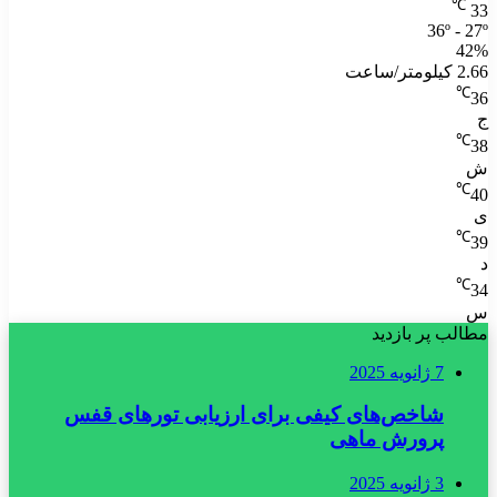
℃
33
36º - 27º
42%
2.66 کیلومتر/ساعت
℃
36
ج
℃
38
ش
℃
40
ی
℃
39
د
℃
34
س
مطالب پر بازدید
7 ژانویه 2025
شاخص‌های کیفی برای ارزیابی تورهای قفس
پرورش ماهی
3 ژانویه 2025