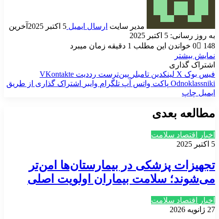
مدیر سایت
ارسال ایمیل
5 اکتبر 2025
آخرین
به روز رسانی: 5 اکتبر 2025
148
0
خواندن این مطلب 1 دقیقه زمان میبرد
نمایش بیشتر
اشتراک گذاری
فیس بوک
X
لینکدین
‫تامبلر
‫پین‌ترست
‫رددیت
‫VKontakte
‫Odnoklassniki
پاکت
واتس آپ
تلگرام
وایبر
اشتراک گذاری از طریق
ایمیل
چاپ
مطالعه بعدی
اخبار اقتصاد سلامت
5 اکتبر 2025
تجهیزات پزشکی در بیمارستان‌ها امن‌تر
می‌شوند؛ سلامت بیماران اولویت اصلی
اخبار اقتصاد سلامت
27 ژانویه 2026