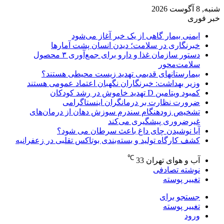
شنبه, 8 آگوست 2026
خبر فوری
ایمنی بیمار گاهی از یک خبر آغاز می‌شود
خبرنگاری در سلامت؛ دیدن انسان پشت آمارها
دستور سازمان غذا و دارو برای جمع‌آوری ۳ محصول
سلامت‌محور
بیمارستانهای قدیمی تهدید زیست محیطی هستند؟
وزیر بهداشت: خبرنگاران نگهبان اعتماد عمومی هستند
کمبود ویتامین D تهدید خاموش در رشد کودکان
ضرورت نظارت بر درمانگران اینستاگرامی
تشخیص زودهنگام سندرم سوزش دهان از درمان‌های
غیرضروری پیشگیری می‌کند
آیا نوشیدن چای داغ باعث سرطان می شود؟
کشف کارگاه تولید و بسته‌بندی بوتاکس تقلبی در زعفرانیه
℃
آب و هوای تهران
33
نوشته تصادفی
تغییر پوسته
جستجو برای
تغییر پوسته
ورود