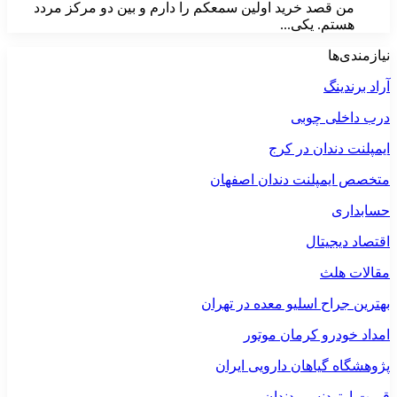
من قصد خرید اولین سمعکم را دارم و بین دو مرکز مردد
هستم. یکی...
نیازمندی‌ها
آراد برندینگ
درب داخلی چوبی
ایمپلنت دندان در کرج
متخصص ایمپلنت دندان اصفهان
حسابداری
اقتصاد دیجیتال
مقالات هلث
بهترین جراح اسلیو معده در تهران
امداد خودرو کرمان موتور
پژوهشگاه گیاهان دارویی ایران
قیمت ارتودنسی دندان