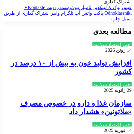
اشتراک گذاری
فیس بوک
X
لینکدین
‫تامبلر
‫پین‌ترست
‫رددیت
‫VKontakte
‫Odnoklassniki
پاکت
واتس آپ
تلگرام
وایبر
اشتراک گذاری از طریق
ایمیل
چاپ
مطالعه بعدی
اخبار اقتصاد سلامت
14 ژوئن 2026
افزایش تولید خون به بیش از ۱۰ درصد در
کشور
اخبار اقتصاد سلامت
29 ژانویه 2025
سازمان غذا و دارو در خصوص مصرف
«ملاتونین» هشدار داد
اخبار اقتصاد سلامت
14 فوریه 2025