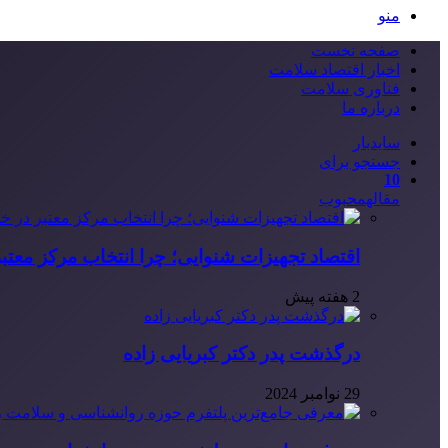
منو
صفحه نخست
اخبار اقتصاد سلامت
فناوری سلامت
درباره ما
سایدبار
جستجو برای
10
مقاله
محبوب
اقتصاد تجهیزات شنوایی؛ چرا انتخاب مرکز معتب
2 هفته پیش
درگذشت پدر دکتر کبریایی زاده
29 نوامبر 2024