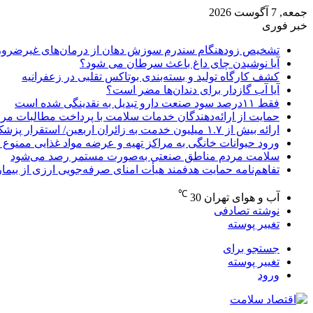
جمعه, 7 آگوست 2026
خبر فوری
تشخیص زودهنگام سندرم سوزش دهان از درمان‌های غیرضرور
آیا نوشیدن چای داغ باعث سرطان می شود؟
کشف کارگاه تولید و بسته‌بندی بوتاکس تقلبی در زعفرانیه
آیا آب گازدار برای دندان‌ها مضر است؟
فقط ۱۱‌درصد سود صنعت دارو تبدیل به نقدینگی شده است
حمایت از ارائه‌دهندگان خدمات سلامت با پرداخت مطالبات مر
ارائه بیش از ۱.۷ میلیون خدمت به زائران اربعین/ استقرار پزشک خانواده در ۶۴ شهرستان
ورود حیوانات خانگی به مراکز تهیه و عرضه مواد غذایی ممنوع 
سلامت مردم مناطق صنعتی به‌صورت مستمر رصد می‌شود
تفاهم‌نامه حمایت هدفمند هیأت امنای صرفه‌جویی ارزی از بیما
℃
آب و هوای تهران
30
نوشته تصادفی
تغییر پوسته
جستجو برای
تغییر پوسته
ورود