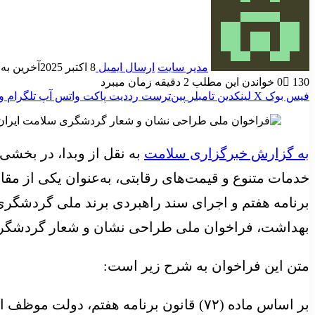
مدیر سایت
ارسال ایمیل
8 اکتبر 2025
آخرین به روز ر
130
0
خواندن این مطلب 2 دقیقه زمان میبرد
فیس بوک
X
لینکدین
‫تامبلر
‫پین‌ترست
‫رددیت
پاکت
واتس آپ
تلگرام
و
به گزارش خبرگزاری سلامت
به نقل از وبدا، در بخشی
خدمات متنوع و قیمت‌های رقابتی، به‌عنوان یکی از م
برنامه هفتم و اجرای سند راهبردی برند ملی گردشگ
بهداشت، فراخوان ملی طراحی نشان و شعار گردشگری 
متن این فراخوان به شرح زیر است:
بر اساس ماده (۷۲) قانون برنامه هفتم