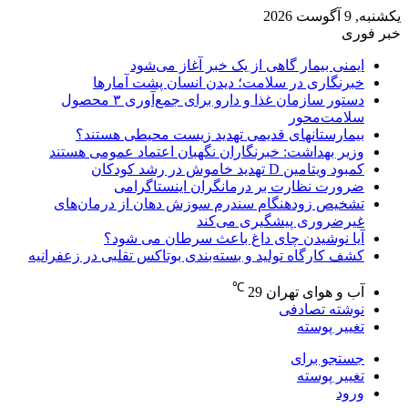
یکشنبه, 9 آگوست 2026
خبر فوری
ایمنی بیمار گاهی از یک خبر آغاز می‌شود
خبرنگاری در سلامت؛ دیدن انسان پشت آمارها
دستور سازمان غذا و دارو برای جمع‌آوری ۳ محصول
سلامت‌محور
بیمارستانهای قدیمی تهدید زیست محیطی هستند؟
وزیر بهداشت: خبرنگاران نگهبان اعتماد عمومی هستند
کمبود ویتامین D تهدید خاموش در رشد کودکان
ضرورت نظارت بر درمانگران اینستاگرامی
تشخیص زودهنگام سندرم سوزش دهان از درمان‌های
غیرضروری پیشگیری می‌کند
آیا نوشیدن چای داغ باعث سرطان می شود؟
کشف کارگاه تولید و بسته‌بندی بوتاکس تقلبی در زعفرانیه
℃
آب و هوای تهران
29
نوشته تصادفی
تغییر پوسته
جستجو برای
تغییر پوسته
ورود