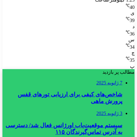
℃
40
ی
℃
39
د
℃
36
س
℃
34
چ
℃
35
پ
مطالب پر بازدید
7 ژانویه 2025
شاخص‌های کیفی برای ارزیابی تورهای قفس
پرورش ماهی
3 ژانویه 2025
سیستم موقعیت‌یاب اورژانس فعال شد/ دسترسی
به آدرس تماس‌گیرندگان ۱۱۵