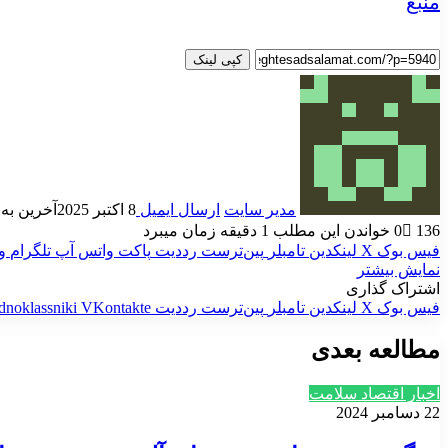
منبع
کپی لینک
مدیر سایت
ارسال ایمیل
8 اکتبر 2025
آخرین به روز ر
136
0
خواندن این مطلب 1 دقیقه زمان میبرد
فیس بوک
X
لینکدین
‫تامبلر
‫پین‌ترست
‫رددیت
پاکت
واتس آپ
تلگرام
و
نمایش بیشتر
اشتراک گذاری
فیس بوک
X
لینکدین
‫تامبلر
‫پین‌ترست
‫رددیت
‫VKontakte
dnoklassniki
مطالعه بعدی
اخبار اقتصاد سلامت
22 دسامبر 2024