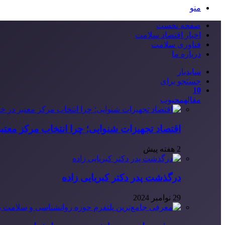
منو
صفحه نخست
اخبار اقتصاد سلامت
فناوری سلامت
درباره ما
سایدبار
جستجو برای
10
مقاله
محبوب
اقتصاد تجهیزات شنوایی؛ چرا انتخاب مرکز معتب
2 هفته پیش
درگذشت پدر دکتر کبریایی زاده
29 نوامبر 2024