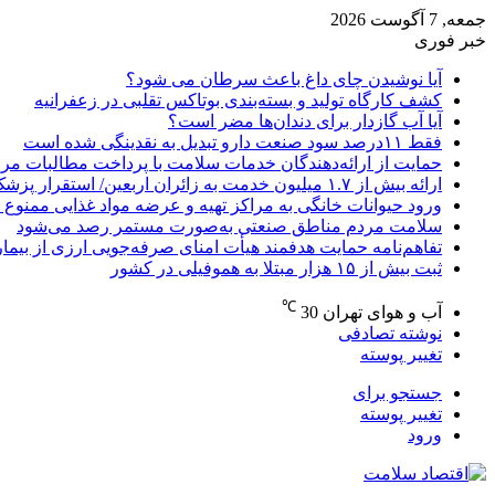
جمعه, 7 آگوست 2026
خبر فوری
آیا نوشیدن چای داغ باعث سرطان می شود؟
کشف کارگاه تولید و بسته‌بندی بوتاکس تقلبی در زعفرانیه
آیا آب گازدار برای دندان‌ها مضر است؟
فقط ۱۱‌درصد سود صنعت دارو تبدیل به نقدینگی شده است
حمایت از ارائه‌دهندگان خدمات سلامت با پرداخت مطالبات مر
ارائه بیش از ۱.۷ میلیون خدمت به زائران اربعین/ استقرار پزشک خانواده در ۶۴ شهرستان
ورود حیوانات خانگی به مراکز تهیه و عرضه مواد غذایی ممنوع 
سلامت مردم مناطق صنعتی به‌صورت مستمر رصد می‌شود
تفاهم‌نامه حمایت هدفمند هیأت امنای صرفه‌جویی ارزی از بیما
ثبت بیش از ۱۵ هزار مبتلا به هموفیلی در کشور
℃
آب و هوای تهران
30
نوشته تصادفی
تغییر پوسته
جستجو برای
تغییر پوسته
ورود