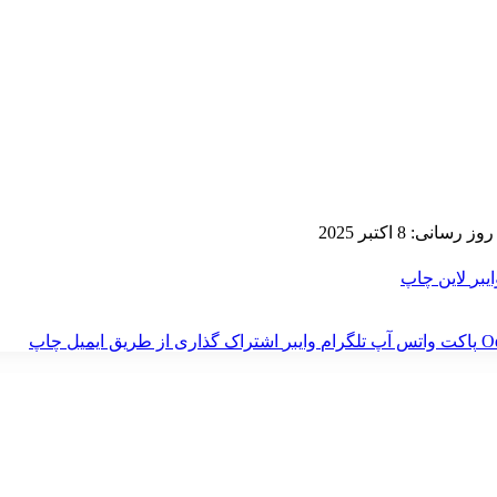
سانی: 8 اکتبر 2025
ایبر
لاین
چاپ
‫O
پاکت
واتس آپ
تلگرام
وایبر
اشتراک گذاری از طریق ایمیل
چاپ