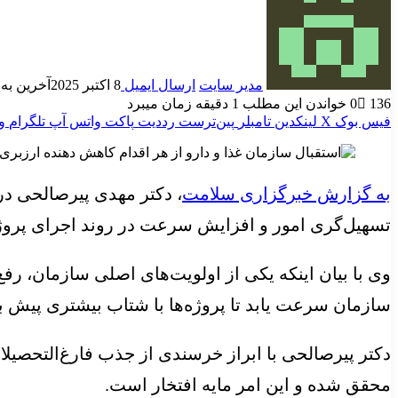
مدیر سایت
ارسال ایمیل
8 اکتبر 2025
آخرین به روز ر
136
0
خواندن این مطلب 1 دقیقه زمان میبرد
فیس بوک
X
لینکدین
‫تامبلر
‫پین‌ترست
‫رددیت
پاکت
واتس آپ
تلگرام
و
به گزارش خبرگزاری سلامت
، دکتر مهدی پیرصالحی د
تسهیل‌گری امور و افزایش سرعت در روند اجرای پروژه‌
وی با بیان اینکه یکی از اولویت‌های اصلی سازمان، رفع
سازمان سرعت یابد تا پروژه‌ها با شتاب بیشتری پیش ب
دکتر پیرصالحی با ابراز خرسندی از جذب فارغ‌التحصیل
محقق شده و این امر مایه افتخار است.