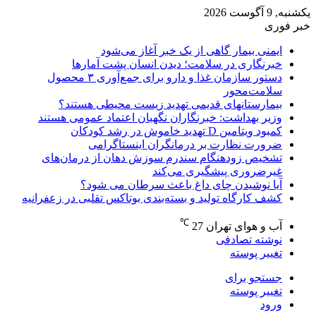
یکشنبه, 9 آگوست 2026
خبر فوری
ایمنی بیمار گاهی از یک خبر آغاز می‌شود
خبرنگاری در سلامت؛ دیدن انسان پشت آمارها
دستور سازمان غذا و دارو برای جمع‌آوری ۳ محصول
سلامت‌محور
بیمارستانهای قدیمی تهدید زیست محیطی هستند؟
وزیر بهداشت: خبرنگاران نگهبان اعتماد عمومی هستند
کمبود ویتامین D تهدید خاموش در رشد کودکان
ضرورت نظارت بر درمانگران اینستاگرامی
تشخیص زودهنگام سندرم سوزش دهان از درمان‌های
غیرضروری پیشگیری می‌کند
آیا نوشیدن چای داغ باعث سرطان می شود؟
کشف کارگاه تولید و بسته‌بندی بوتاکس تقلبی در زعفرانیه
℃
آب و هوای تهران
27
نوشته تصادفی
تغییر پوسته
جستجو برای
تغییر پوسته
ورود