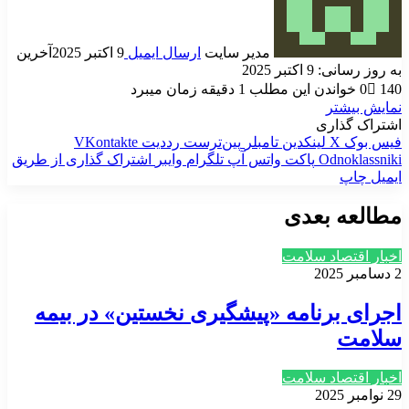
مدیر سایت
ارسال ایمیل
9 اکتبر 2025
آخرین
به روز رسانی: 9 اکتبر 2025
140
0
خواندن این مطلب 1 دقیقه زمان میبرد
نمایش بیشتر
اشتراک گذاری
فیس بوک
X
لینکدین
‫تامبلر
‫پین‌ترست
‫رددیت
‫VKontakte
‫Odnoklassniki
پاکت
واتس آپ
تلگرام
وایبر
اشتراک گذاری از طریق
ایمیل
چاپ
مطالعه بعدی
اخبار اقتصاد سلامت
2 دسامبر 2025
اجرای برنامه «پیشگیری نخستین» در بیمه
سلامت
اخبار اقتصاد سلامت
29 نوامبر 2025