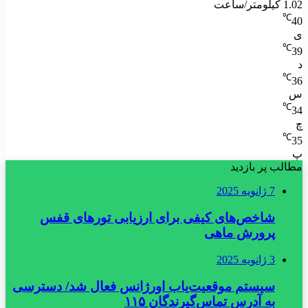
1.02 کیلومتر/ساعت
℃
40
ی
℃
39
د
℃
36
س
℃
34
چ
℃
35
پ
مطالب پر بازدید
7 ژانویه 2025
شاخص‌های کیفی برای ارزیابی تورهای قفس
پرورش ماهی
3 ژانویه 2025
سیستم موقعیت‌یاب اورژانس فعال شد/ دسترسی
به آدرس تماس‌گیرندگان ۱۱۵