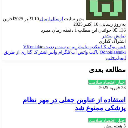
مدیر سایت
ارسال ایمیل
10 اکتبر 2025
آخرین
به روز رسانی: 10 اکتبر 2025
136
0
خواندن این مطلب 1 دقیقه زمان میبرد
نمایش بیشتر
اشتراک گذاری
فیس بوک
X
لینکدین
‫تامبلر
‫پین‌ترست
‫رددیت
‫VKontakte
‫Odnoklassniki
پاکت
واتس آپ
تلگرام
وایبر
اشتراک گذاری از طریق
ایمیل
چاپ
مطالعه بعدی
اخبار اقتصاد سلامت
23 فوریه 2025
استفاده از عناوین جعلی در مهر نظام
پزشکی ممنوع شد
اخبار اقتصاد سلامت
3 هفته پیش