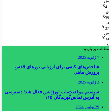
ش
℃
41
ی
℃
39
د
℃
37
س
℃
34
چ
مطالب پر بازدید
7 ژانویه 2025
شاخص‌های کیفی برای ارزیابی تورهای قفس
پرورش ماهی
3 ژانویه 2025
سیستم موقعیت‌یاب اورژانس فعال شد/ دسترسی
به آدرس تماس‌گیرندگان ۱۱۵
29 نوامبر 2024