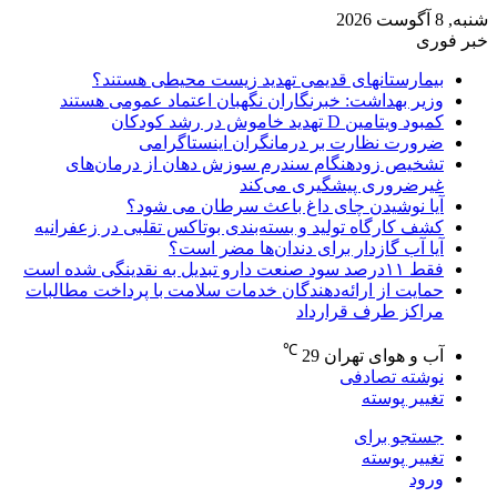
شنبه, 8 آگوست 2026
خبر فوری
بیمارستانهای قدیمی تهدید زیست محیطی هستند؟
وزیر بهداشت: خبرنگاران نگهبان اعتماد عمومی هستند
کمبود ویتامین D تهدید خاموش در رشد کودکان
ضرورت نظارت بر درمانگران اینستاگرامی
تشخیص زودهنگام سندرم سوزش دهان از درمان‌های
غیرضروری پیشگیری می‌کند
آیا نوشیدن چای داغ باعث سرطان می شود؟
کشف کارگاه تولید و بسته‌بندی بوتاکس تقلبی در زعفرانیه
آیا آب گازدار برای دندان‌ها مضر است؟
فقط ۱۱‌درصد سود صنعت دارو تبدیل به نقدینگی شده است
حمایت از ارائه‌دهندگان خدمات سلامت با پرداخت مطالبات
مراکز طرف قرارداد
℃
آب و هوای تهران
29
نوشته تصادفی
تغییر پوسته
جستجو برای
تغییر پوسته
ورود