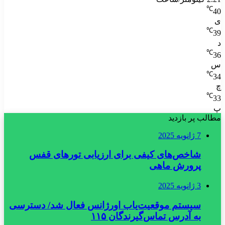
℃
40
ی
℃
39
د
℃
36
س
℃
34
چ
℃
33
پ
مطالب پر بازدید
7 ژانویه 2025
شاخص‌های کیفی برای ارزیابی تورهای قفس
پرورش ماهی
3 ژانویه 2025
سیستم موقعیت‌یاب اورژانس فعال شد/ دسترسی
به آدرس تماس‌گیرندگان ۱۱۵