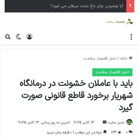
آیا نوشیدن چای داغ باعث سرطان می شود؟
منو
ورود
تغییر پ
جس
خانه
/
اخبار اقتصاد سلامت
اخبار اقتصاد سلامت
باید با عاملان خشونت در درمانگاه
شهریار برخورد قاطع قانونی صورت
گیرد
مدیر سایت
ا
13 اکتبر 2025
آخرین به روز رسانی: 13 اکتبر 2025
ر
0
124
خواندن این مطلب 1 دقیقه زمان میبرد
س