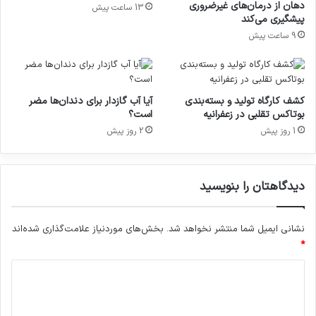
ه
و
دهان از درمان‌های غیرضروری
13 ساعت پیش
آ
ن
پیشگیری می‌کند
غ
ی
9 ساعت پیش
ا
ف
ز
ر
ش
و
د
ش
کشف کارگاه تولید و بسته‌بندی
آیا آب گازدار برای دندان‌ها مضر
احترام به پزشک، احترام به سلامت جامعه است و
ا
بوتاکس تقلبی در زعفرانیه
است؟
ی
خشونت علیه درمانگران، تهدیدی علیه انسانیت و
1 روز پیش
2 روز پیش
ن
همبستگی اجتماعی است. بنابراین از تمامی نهادهای
ت
ر
مسئول، رسانه‌ها و آحاد جامعه انتظار می‌رود با
ن
دیدگاهتان را بنویسید
ت
فرهنگ‌سازی، حمایت عملی و همدلی، در مسیر
ی
صیانت از شأن و امنیت پزشکان گام بردارند.
ا
نشانی ایمیل شما منتشر نخواهد شد.
بخش‌های موردنیاز علامت‌گذاری شده‌اند
ق
*
ل
بر اساس این گزارش، ویدیویی در فضای مجازی در
ا
د
م
ی
رابطه با خشونت به پزشکان در درمانگاه شهریار
س
د
ل