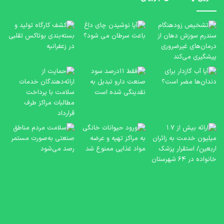
آیا
کش
نوشیدن
کار
چای
تول
داغ
و