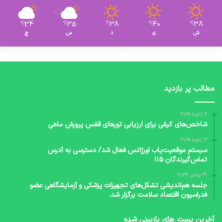
34
35
38
40
38
℃
℃
℃
℃
℃
ش
ی
د
س
چ
مطالب پر بازدید
7 ژانویه 2025
شاخص‌های کیفی برای ارزیابی تورهای قفس پرورش ماهی
3 ژانویه 2025
سیستم موقعیت‌یاب اورژانس فعال شد/ دسترسی به آدرس
تماس‌گیرندگان ۱۱۵
29 نوامبر 2024
جلسه هم‌اندیشی تشکل‌های تجهیزات پزشکی و آزمایشگاهی عضو
فدراسیون اقتصاد سلامت برگزار شد.
آخرین پست های بازبینی شده