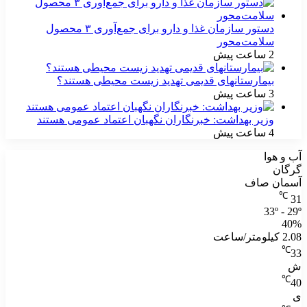
دستور سازمان غذا و دارو برای جمع‌آوری ۳ محصول
سلامت‌محور
2 ساعت پیش
بیمارستانهای قدیمی تهدید زیست محیطی هستند؟
3 ساعت پیش
وزیر بهداشت: خبرنگاران نگهبان اعتماد عمومی هستند
4 ساعت پیش
آب و هوا
گرگان
آسمان صاف
℃
31
33º - 29º
40%
2.08 کیلومتر/ساعت
℃
33
ش
℃
40
ی