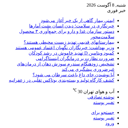
شنبه, 8 آگوست 2026
خبر فوری
ایمنی بیمار گاهی از یک خبر آغاز می‌شود
خبرنگاری در سلامت؛ دیدن انسان پشت آمارها
دستور سازمان غذا و دارو برای جمع‌آوری ۳ محصول
سلامت‌محور
بیمارستانهای قدیمی تهدید زیست محیطی هستند؟
وزیر بهداشت: خبرنگاران نگهبان اعتماد عمومی هستند
کمبود ویتامین D تهدید خاموش در رشد کودکان
ضرورت نظارت بر درمانگران اینستاگرامی
تشخیص زودهنگام سندرم سوزش دهان از درمان‌های
غیرضروری پیشگیری می‌کند
آیا نوشیدن چای داغ باعث سرطان می شود؟
کشف کارگاه تولید و بسته‌بندی بوتاکس تقلبی در زعفرانیه
℃
آب و هوای تهران
30
نوشته تصادفی
تغییر پوسته
جستجو برای
تغییر پوسته
ورود