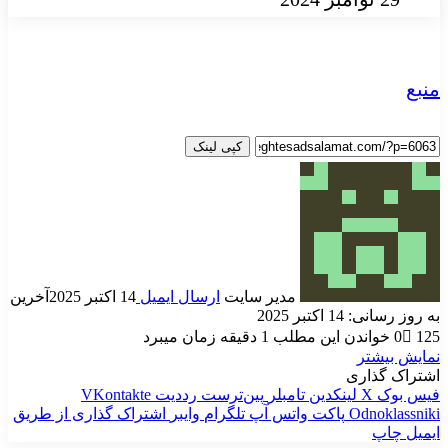
منبع
کپی لینک
مدیر سایت
ارسال ایمیل
14 اکتبر 2025
آخرین
به روز رسانی: 14 اکتبر 2025
125
0
خواندن این مطلب 1 دقیقه زمان میبرد
نمایش بیشتر
اشتراک گذاری
فیس بوک
X
لینکدین
‫تامبلر
‫پین‌ترست
‫رددیت
‫VKontakte
‫Odnoklassniki
پاکت
واتس آپ
تلگرام
وایبر
اشتراک گذاری از طریق
ایمیل
چاپ