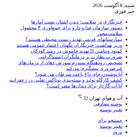
شنبه, 8 آگوست 2026
خبر فوری
خبرنگاری در سلامت؛ دیدن انسان پشت آمارها
دستور سازمان غذا و دارو برای جمع‌آوری ۳ محصول
سلامت‌محور
بیمارستانهای قدیمی تهدید زیست محیطی هستند؟
وزیر بهداشت: خبرنگاران نگهبان اعتماد عمومی هستند
کمبود ویتامین D تهدید خاموش در رشد کودکان
ضرورت نظارت بر درمانگران اینستاگرامی
تشخیص زودهنگام سندرم سوزش دهان از درمان‌های
غیرضروری پیشگیری می‌کند
آیا نوشیدن چای داغ باعث سرطان می شود؟
کشف کارگاه تولید و بسته‌بندی بوتاکس تقلبی در زعفرانیه
آیا آب گازدار برای دندان‌ها مضر است؟
℃
آب و هوای تهران
32
نوشته تصادفی
تغییر پوسته
جستجو برای
تغییر پوسته
ورود