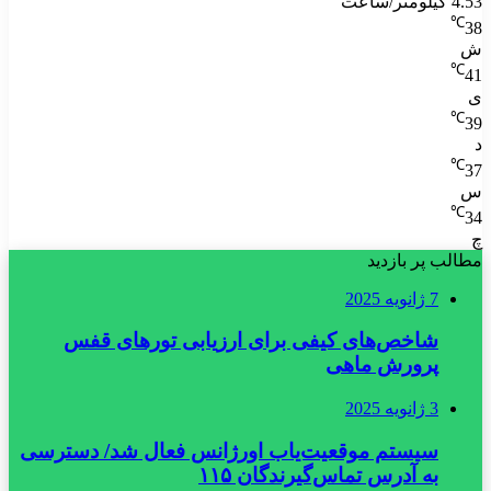
4.53 کیلومتر/ساعت
℃
38
ش
℃
41
ی
℃
39
د
℃
37
س
℃
34
چ
مطالب پر بازدید
7 ژانویه 2025
شاخص‌های کیفی برای ارزیابی تورهای قفس
پرورش ماهی
3 ژانویه 2025
سیستم موقعیت‌یاب اورژانس فعال شد/ دسترسی
به آدرس تماس‌گیرندگان ۱۱۵