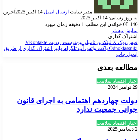
مدیر سایت
ارسال ایمیل
14 اکتبر 2025
آخرین
به روز رسانی: 14 اکتبر 2025
146
0
خواندن این مطلب 1 دقیقه زمان میبرد
نمایش بیشتر
اشتراک گذاری
فیس بوک
X
لینکدین
‫تامبلر
‫پین‌ترست
‫رددیت
‫VKontakte
‫Odnoklassniki
پاکت
واتس آپ
تلگرام
وایبر
اشتراک گذاری از طریق
ایمیل
چاپ
مطالعه بعدی
اخبار اقتصاد سلامت
29 نوامبر 2024
دولت چهاردهم اهتمامی به اجرای قانون
جوانی جمعیت ندارد
اخبار اقتصاد سلامت
2 دسامبر 2025