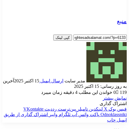
منبع
کپی لینک
مدیر سایت
ارسال ایمیل
15 اکتبر 2025
آخرین
به روز رسانی: 15 اکتبر 2025
119
0
خواندن این مطلب 4 دقیقه زمان میبرد
نمایش بیشتر
اشتراک گذاری
فیس بوک
X
لینکدین
‫تامبلر
‫پین‌ترست
‫رددیت
‫VKontakte
‫Odnoklassniki
پاکت
واتس آپ
تلگرام
وایبر
اشتراک گذاری از طریق
ایمیل
چاپ