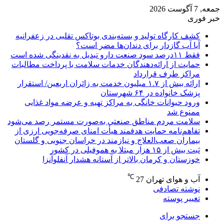
جمعه, 7 آگوست 2026
خبر فوری
کشف کارگاه تولید و بسته‌بندی بوتاکس تقلبی در زعفرانیه
آیا آب گازدار برای دندان‌ها مضر است؟
فقط ۱۱‌درصد سود صنعت دارو تبدیل به نقدینگی شده است
حمایت از ارائه‌دهندگان خدمات سلامت با پرداخت مطالبات
مراکز طرف قرارداد
ارائه بیش از ۱.۷ میلیون خدمت به زائران اربعین/ استقرار
پزشک خانواده در ۶۴ شهرستان
ورود حیوانات خانگی به مراکز تهیه و عرضه مواد غذایی
ممنوع شد
سلامت مردم مناطق صنعتی به‌صورت مستمر رصد می‌شود
تفاهم‌نامه حمایت هدفمند هیأت امنای صرفه‌جویی ارزی از
بیماران صعب‌العلاج و نیازمند در خراسان جنوبی و گلستان
ثبت بیش از ۱۵ هزار مبتلا به هموفیلی در کشور
خوزستان و کرمان بالاتر از آستانه هشدار آنفلوآنزا
℃
آب و هوای تهران
27
نوشته تصادفی
تغییر پوسته
جستجو برای