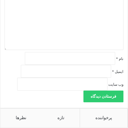
ی
ن
د
ا
گ
ن
ا
و
ه
ج
*
و
ا
ن
ا
ن
نام
*
ایمیل
*
وب‌ سایت
پرخواننده
تازه
نظرها