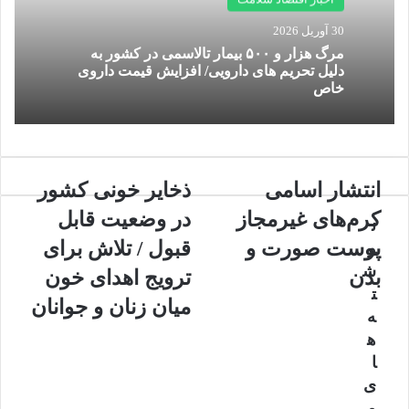
e
s
ر
30 آوریل 2026
n
ی
مرگ هزار و ۵۰۰ بیمار تالاسمی در کشور به
i
ا
دلیل تحریم های دارویی/ افزایش قیمت داروی
k
ز
خاص
i
ط
ر
ی
ق
ا
ا
انتشار اسامی
ذ
ذخایر خونی کشور
ی
ن
خ
م
کرم‌های غیرمجاز
در وضعیت قابل‌
ن
ت
ا
ی
ش
ی
پوست صورت و
ل
قبول / تلاش برای
و
ا
ر
ش
بدن
ترویج اهدای خون
ر
خ
ت
ا
و
میان زنان و جوانان
ه
س
ن
ه
ا
ی
م
ک
ا
ی
ش
ی
ک
و
م