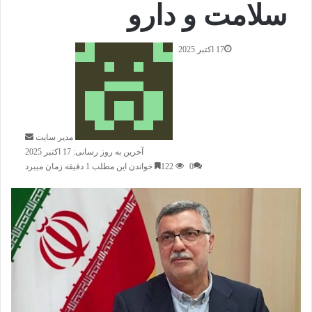
سلامت و دارو
17 اکتبر 2025
ا
ر
س
ا
ل
ا
مدیر سایت
ی
آخرین به روز رسانی: 17 اکتبر 2025
م
0
122
خواندن این مطلب 1 دقیقه زمان میبرد
ی
ل