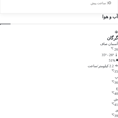
3 ساعت پیش
آب و هوا
گرگان
آسمان صاف
℃
26
35º - 26º
51%
2.2 کیلومتر/ساعت
℃
35
پ
℃
36
ج
℃
40
ش
℃
41
ی
℃
39