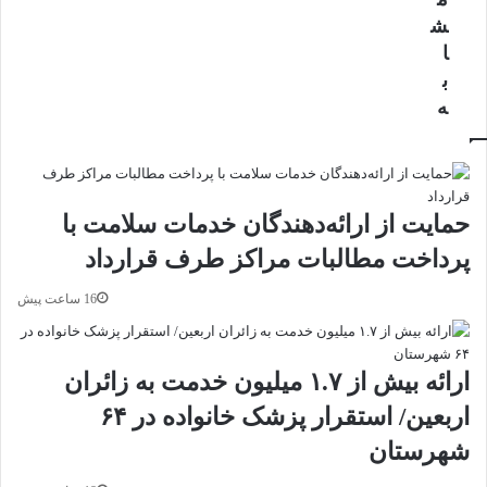
ر
ر
ش
م‌
د
ا
ه
ر
ا
و
ب
ی
ض
ه
غ
ع
ی
ی
ر
ت
م
ق
ج
ا
حمایت از ارائه‌دهندگان خدمات سلامت با
ا
ب
پرداخت مطالبات مراکز طرف قرارداد
ز
ل‌
پ
ق
16 ساعت پیش
و
ب
س
و
ت
ل
ص
/
ارائه بیش از ۱.۷ میلیون خدمت به زائران
و
ت
اربعین/ استقرار پزشک خانواده در ۶۴
ر
ل
ت
ا
شهرستان
و
ش