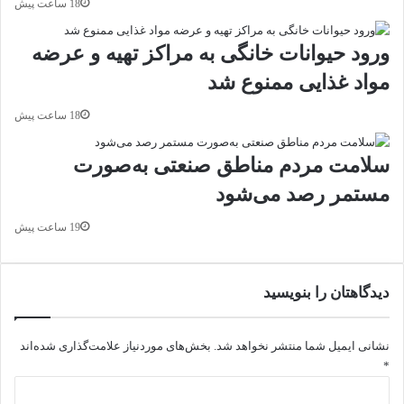
ب
ب
18 ساعت پیش
د
ر
ن
ا
ورود حیوانات خانگی به مراکز تهیه و عرضه
ی
ت
مواد غذایی ممنوع شد
ر
و
18 ساعت پیش
ی
ج
سلامت مردم مناطق صنعتی به‌صورت
ا
مستمر رصد می‌شود
ه
د
ا
19 ساعت پیش
ی
خ
و
دیدگاهتان را بنویسید
ن
م
ی
نشانی ایمیل شما منتشر نخواهد شد.
بخش‌های موردنیاز علامت‌گذاری شده‌اند
ا
*
ن
د
ز