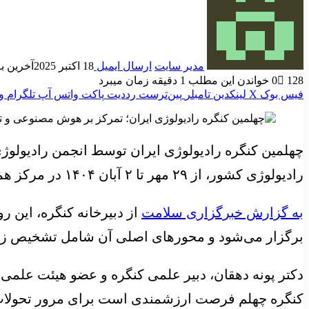
مدیر سایت
ارسال ایمیل
18 اکتبر 2025
آخرین به روز
128
0
خواندن این مطلب 1 دقیقه زمان میبرد
فیس بوک
X
لینکدین
‫تامبلر
‫پین‌ترست
‫رددیت
پاکت
واتس آپ
تلگرام
و
رادیولوژی کشور، از ۲۹ مهر تا ۲ آبان ۱۴۰۴ در مرکز همایش‌ها و نمایشگاه‌های ایران‌مال تهران برگزار می‌شود.
به گزارش خبرگزاری سلامت
از دبیرخانه کنگره، این ر
برگزار می‌شود و محورهای اصلی آن شامل تشخیص زو
دکتر پونه دهقان، دبیر علمی کنگره و عضو هیئت علمی
کنگره چهلم فرصت ارزشمندی است برای مرور تحولات روز