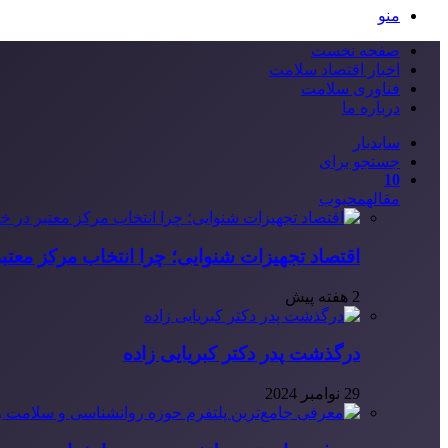
منو
صفحه نخست
اخبار اقتصاد سلامت
فناوری سلامت
درباره ما
سایدبار
جستجو برای
10
مقاله
محبوب
اقتصاد تجهیزات شنوایی؛ چرا انتخاب مرکز معتب
2 هفته پیش
درگذشت پدر دکتر کبریایی زاده
29 نوامبر 2024