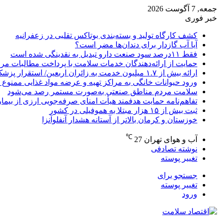
جمعه, 7 آگوست 2026
خبر فوری
کشف کارگاه تولید و بسته‌بندی بوتاکس تقلبی در زعفرانیه
آیا آب گازدار برای دندان‌ها مضر است؟
فقط ۱۱‌درصد سود صنعت دارو تبدیل به نقدینگی شده است
حمایت از ارائه‌دهندگان خدمات سلامت با پرداخت مطالبات مر
ارائه بیش از ۱.۷ میلیون خدمت به زائران اربعین/ استقرار پزشک خانواده در ۶۴ شهرستان
ورود حیوانات خانگی به مراکز تهیه و عرضه مواد غذایی ممنوع 
سلامت مردم مناطق صنعتی به‌صورت مستمر رصد می‌شود
تفاهم‌نامه حمایت هدفمند هیأت امنای صرفه‌جویی ارزی از بیما
ثبت بیش از ۱۵ هزار مبتلا به هموفیلی در کشور
خوزستان و کرمان بالاتر از آستانه هشدار آنفلوآنزا
℃
آب و هوای تهران
27
نوشته تصادفی
تغییر پوسته
جستجو برای
تغییر پوسته
ورود