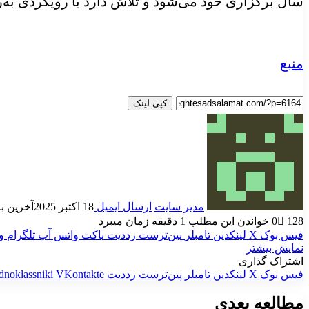
سال برگزاری خود می‌شود و تلاش دارد با رویکردی به‌ر
منبع
کپی لینک
مدیر سایت
ارسال ایمیل
18 اکتبر 2025
آخرین به روز
128
0
خواندن این مطلب 1 دقیقه زمان میبرد
فیس بوک
X
لینکدین
‫تامبلر
‫پین‌ترست
‫رددیت
پاکت
واتس آپ
تلگرام
و
نمایش بیشتر
اشتراک گذاری
فیس بوک
X
لینکدین
‫تامبلر
‫پین‌ترست
‫رددیت
‫VKontakte
dnoklassniki
مطالعه بعدی